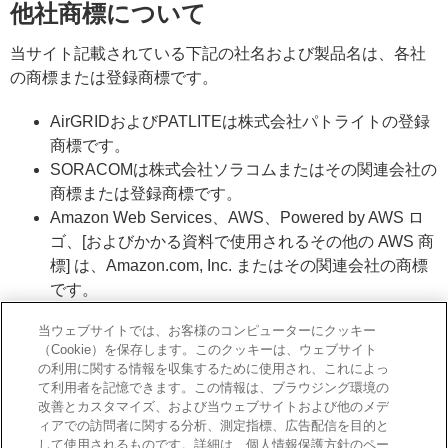
他社商標について
当サイト記載されている下記の社名および製品名は、各社
の商標または登録商標です。
AirGRIDおよびPATLITEは株式会社パトライトの登録
商標です。
SORACOMは株式会社ソラコムまたはその関連会社の
商標または登録商標です。
Amazon Web Services、AWS、Powered by AWS ロ
ゴ、[およびかかる資料で使用されるその他の AWS 商
標] は、Amazon.com, Inc. またはその関連会社の商標
です。
著作権について
当ウェブサイトでは、お客様のコンピューターにクッキー
（Cookie）を保存します。このクッキーは、ウェブサイト
の利用に関する情報を収集するために使用され、これによっ
当サイトに掲載されている情報やロゴ、商標、画像などの
て利用者を記憶できます。この情報は、ブラウジング環境の
著作物は、特段の記載がない限り、ビジネスエンジニアリ
改善とカスタマイズ、および当ウェブサイトおよび他のメデ
ング株式会社（以下当社と呼びます）に帰属します。それ
ィアでの訪問者に関する分析、測定指標、広告配信を目的と
して使用されるものです。詳細は、個人情報保護方針のペー
らの取り扱いについて、営利目的ではない私的な利用に関