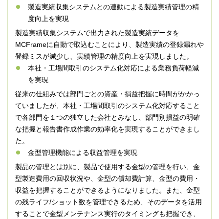
製造実績収集システムとの連動による製造実績管理の精
度向上を実現
製造実績収集システムで出力された製造実績データを
MCFrameに自動で取込むことにより、製造実績の登録漏れや
登録ミスが減少し、実績管理の精度向上を実現しました。
本社・工場間取引のシステム化対応による業務負荷軽減
を実現
従来の仕組みでは部門ごとの資産・損益把握に時間がかかっ
ていましたが、本社・工場間取引のシステム化対応すること
で各部門を１つの独立した会社とみなし、部門別損益の明確
な把握と報告書作成作業の効率化を実現することができまし
た。
金型管理機能による収益管理を実現
製品の管理とは別に、製品で使用する金型の管理を行い、金
型製造費用の回収状況や、金型の償却費計算、金型の費用・
収益を把握することができるようになりました。また、金型
の残ライフ/ショット数を管理できるため、そのデータを活用
することで金型メンテナンス実行のタイミングも把握でき、