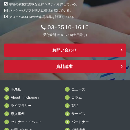
環境の変化に柔軟な基幹システムを探している。
パッケージソフト購入に抵抗を感じている。
グローバルSCMの整備/再構築を計画している。
03-3510-1616
受付時間 9:00-17:00(土日除く)
お問い合わせ
資料請求
HOME
ニュース
About「mcframe」
コラム
ライブラリー
製品
導入事例
サービス
セミナー・イベント
パートナー
お問い合わせ
資料請求