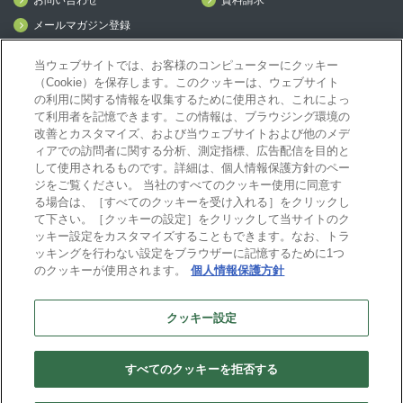
メールマガジン登録
mcframe Day
当ウェブサイトでは、お客様のコンピューターにクッキー
（Cookie）を保存します。このクッキーは、ウェブサイト
の利用に関する情報を収集するために使用され、これによっ
mcframeナビ（ユーザ登録者）
て利用者を記憶できます。この情報は、ブラウジング環境の
mcframeユーザ会サイト（MCUG会員専用）
改善とカスタマイズ、および当ウェブサイトおよび他のメデ
ID発行をご希望の方はこちら
ィアでの訪問者に関する分析、測定指標、広告配信を目的と
して使用されるものです。詳細は、個人情報保護方針のペー
パートナー専用サイト
ジをご覧ください。 当社のすべてのクッキー使用に同意す
mcframe GAパートナー専用サイト
る場合は、［すべてのクッキーを受け入れる］をクリックし
MIJS
て下さい。［クッキーの設定］をクリックして当サイトのク
ッキー設定をカスタマイズすることもできます。なお、トラ
ッキングを行わない設定をブラウザーに記憶するために1つ
のクッキーが使用されます。
個人情報保護方針
B-EN-Gについて
プライバシーポリシー
サイトポリシー
クッキー設定
ビジネスエンジニアリング株式会社
すべてのクッキーを拒否する
Copyright(C) Business Engineering Corporation. All rights reserved.