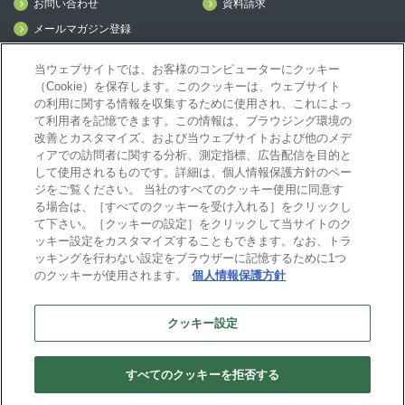
お問い合わせ
資料請求
メールマガジン登録
mcframe Day
当ウェブサイトでは、お客様のコンピューターにクッキー
（Cookie）を保存します。このクッキーは、ウェブサイト
の利用に関する情報を収集するために使用され、これによっ
mcframeナビ（ユーザ登録者）
て利用者を記憶できます。この情報は、ブラウジング環境の
mcframeユーザ会サイト（MCUG会員専用）
改善とカスタマイズ、および当ウェブサイトおよび他のメデ
ID発行をご希望の方はこちら
ィアでの訪問者に関する分析、測定指標、広告配信を目的と
して使用されるものです。詳細は、個人情報保護方針のペー
パートナー専用サイト
ジをご覧ください。 当社のすべてのクッキー使用に同意す
mcframe GAパートナー専用サイト
る場合は、［すべてのクッキーを受け入れる］をクリックし
MIJS
て下さい。［クッキーの設定］をクリックして当サイトのク
ッキー設定をカスタマイズすることもできます。なお、トラ
ッキングを行わない設定をブラウザーに記憶するために1つ
のクッキーが使用されます。
個人情報保護方針
B-EN-Gについて
プライバシーポリシー
サイトポリシー
クッキー設定
ビジネスエンジニアリング株式会社
すべてのクッキーを拒否する
Copyright(C) Business Engineering Corporation. All rights reserved.