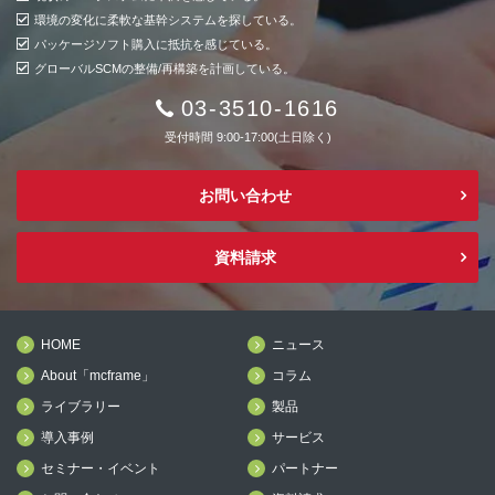
環境の変化に柔軟な基幹システムを探している。
パッケージソフト購入に抵抗を感じている。
グローバルSCMの整備/再構築を計画している。
03-3510-1616
受付時間 9:00-17:00(土日除く)
お問い合わせ
資料請求
HOME
ニュース
About「mcframe」
コラム
ライブラリー
製品
導入事例
サービス
セミナー・イベント
パートナー