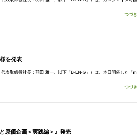
つづ
企業様を発表
取締役社長：羽田 雅一、以下「B-EN-G」）は、本日開催した「mcf
つづ
Mと原価企画＜実践編＞』発売