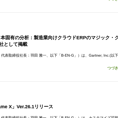
®日本固有の分析：製造業向けクラウドERPのマジック・
社として掲載
社長：羽田 雅一、以下「B-EN-G」）は、Gartner, Inc.(以下｢
つづ
e X」Ver.26.1リリース
表取締役社長：羽田 雅一、以下「B-EN-G」）は、カスタマイズ可