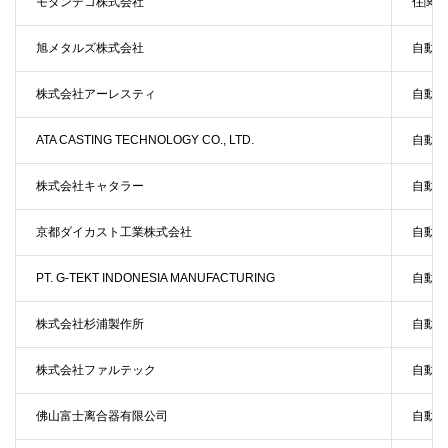
モダンデコ株式会社
住関連
旭メタルズ株式会社
自動車
株式会社アーレスティ
自動車
ATA CASTING TECHNOLOGY CO., LTD.
自動車
株式会社キャタラー
自動車
京都ダイカスト工業株式会社
自動車
PT. G-TEKT INDONESIA MANUFACTURING
自動車
株式会社杉浦製作所
自動車
株式会社ファルテック
自動車
佛山富士离合器有限公司
自動車