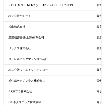
NIDEC MACHINERY (ZHEJIANG) CORPORATION
装置・
株式会社パトライト
装置・
松山株式会社
装置・
三豊精密量儀(上海)有限公司
装置・
リックス株式会社
装置・
ローレルバンクマシン株式会社
装置・
株式会社ワイエイシイデンコー
装置・
旭化成テクノプラス株式会社
電子機
RP東プラ株式会社
電子機
OKIネクステック株式会社
電子機