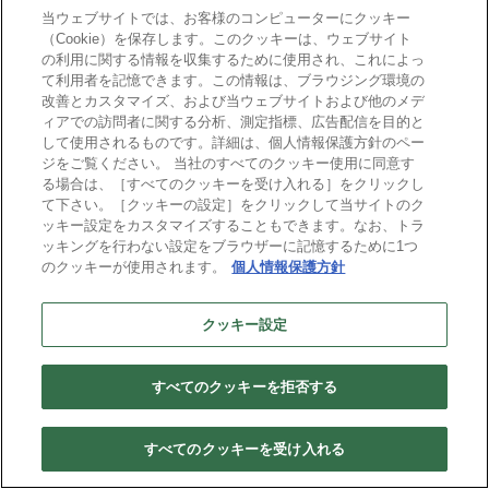
mcframeの最新情報を配信しています。
当ウェブサイトでは、お客様のコンピューターにクッキー
（Cookie）を保存します。このクッキーは、ウェブサイト
の利用に関する情報を収集するために使用され、これによっ
て利用者を記憶できます。この情報は、ブラウジング環境の
改善とカスタマイズ、および当ウェブサイトおよび他のメデ
CONTACT
ィアでの訪問者に関する分析、測定指標、広告配信を目的と
お気軽にご相談ください
して使用されるものです。詳細は、個人情報保護方針のペー
ジをご覧ください。 当社のすべてのクッキー使用に同意す
る場合は、［すべてのクッキーを受け入れる］をクリックし
現状のERPシステムに不満を感じている。
て下さい。［クッキーの設定］をクリックして当サイトのク
環境の変化に柔軟な基幹システムを探している。
ッキー設定をカスタマイズすることもできます。なお、トラ
パッケージソフト購入に抵抗を感じている。
ッキングを行わない設定をブラウザーに記憶するために1つ
グローバルSCMの整備/再構築を計画している。
のクッキーが使用されます。
個人情報保護方針
03-3510-1616
クッキー設定
受付時間 9:00-17:00(土日除く)
お問い合わせ
すべてのクッキーを拒否する
資料請求
すべてのクッキーを受け入れる