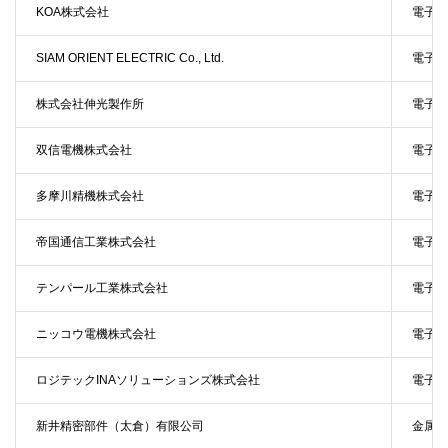
KOA株式会社
電子部
SIAM ORIENT ELECTRIC Co., Ltd.
電子部
株式会社伸光製作所
電子部
双信電機株式会社
電子部
多摩川精機株式会社
電子部
帝国通信工業株式会社
電子部
テンパール工業株式会社
電子部
ニッコウ電機株式会社
電子部
ロジテックINAソリューションズ株式会社
電子部
新井精密部件（太倉）有限公司
金属加