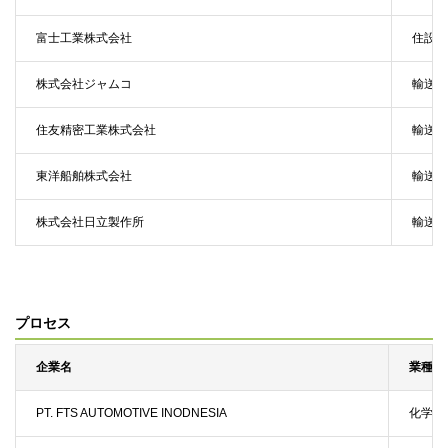
富士工業株式会社
住設・
株式会社ジャムコ
輸送機
住友精密工業株式会社
輸送機
東洋船舶株式会社
輸送機
株式会社日立製作所
輸送機
プロセス
企業名
業種
PT. FTS AUTOMOTIVE INODNESIA
化学