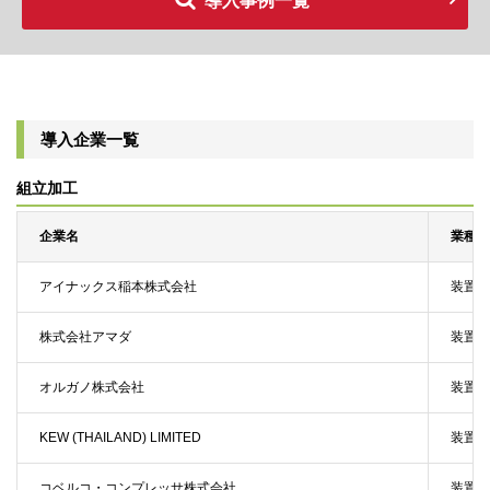
導入事例一覧
導入企業一覧
組立加工
企業名
業種
アイナックス稲本株式会社
装置・
株式会社アマダ
装置・
オルガノ株式会社
装置・
KEW (THAILAND) LIMITED
装置・
コベルコ・コンプレッサ株式会社
装置・