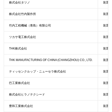
株式会社タツノ
装置・
株式会社竹内製作所
装置・
竹内工程機械（青島）有限公司
装置・
ツカサ電工株式会社
装置・
THK株式会社
装置・
THK MANUFACTURING OF CHINA (CHANGZHOU) CO., LTD.
装置・
ティッセンクルップ・ニューセラ株式会社
装置・
巴工業株式会社
装置・
株式会社ヒラノテクシード
装置・
豊和工業株式会社
装置・