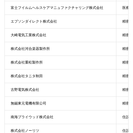
富士フイルムヘルスケアマニュファクチャリング株式会社
医療機
エプソンダイレクト株式会社
精密機
大崎電気工業株式会社
精密機
株式会社河合楽器製作所
精密機
株式会社重松製作所
精密機
株式会社タニタ秋田
精密機
古野電気株式会社
精密機
無錫東元電機有限公司
精密機
南海プライウッド株式会社
住設・
株式会社ノーリツ
住設・