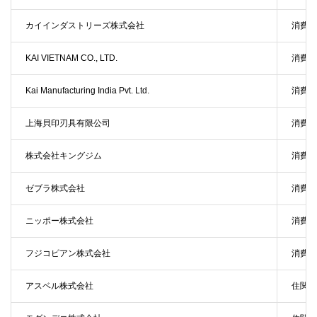
カイインダストリーズ株式会社
消費財
KAI VIETNAM CO., LTD.
消費財
Kai Manufacturing India Pvt. Ltd.
消費財
上海貝印刃具有限公司
消費財
株式会社キングジム
消費財
ゼブラ株式会社
消費財
ニッポー株式会社
消費財
フジコピアン株式会社
消費財
アスベル株式会社
住関連