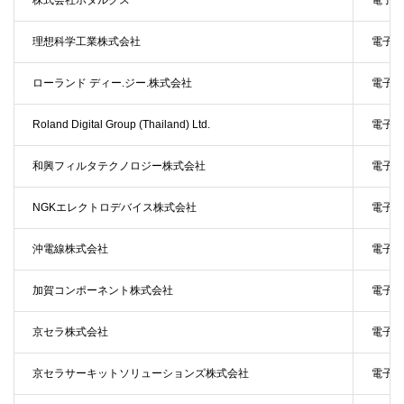
株式会社ホタルクス
電子機
理想科学工業株式会社
電子機
ローランド ディー.ジー.株式会社
電子機
Roland Digital Group (Thailand) Ltd.
電子機
和興フィルタテクノロジー株式会社
電子機
NGKエレクトロデバイス株式会社
電子部
沖電線株式会社
電子部
加賀コンポーネント株式会社
電子部
京セラ株式会社
電子部
京セラサーキットソリューションズ株式会社
電子部