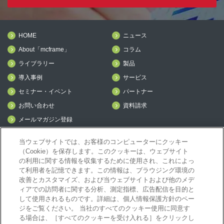
HOME
ニュース
About「mcframe」
コラム
ライブラリー
製品
導入事例
サービス
セミナー・イベント
パートナー
お問い合わせ
資料請求
メールマガジン登録
mcframe Day
当ウェブサイトでは、お客様のコンピューターにクッキー
（Cookie）を保存します。このクッキーは、ウェブサイト
の利用に関する情報を収集するために使用され、これによっ
mcframeナビ（ユーザ登録者）
て利用者を記憶できます。この情報は、ブラウジング環境の
mcframeユーザ会サイト（MCUG会員専用）
改善とカスタマイズ、および当ウェブサイトおよび他のメデ
ID発行をご希望の方はこちら
ィアでの訪問者に関する分析、測定指標、広告配信を目的と
して使用されるものです。詳細は、個人情報保護方針のペー
パートナー専用サイト
ジをご覧ください。 当社のすべてのクッキー使用に同意す
mcframe GAパートナー専用サイト
る場合は、［すべてのクッキーを受け入れる］をクリックし