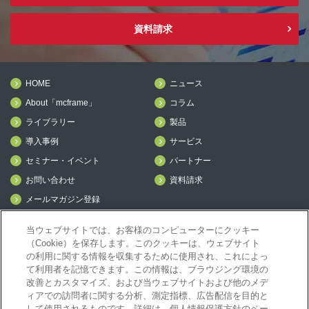
資料請求
HOME
ニュース
About「mcframe」
コラム
ライブラリー
製品
導入事例
サービス
セミナー・イベント
パートナー
お問い合わせ
資料請求
メールマガジン登録
mcframe Day
当ウェブサイトでは、お客様のコンピューターにクッキー
（Cookie）を保存します。このクッキーは、ウェブサイト
の利用に関する情報を収集するために使用され、これによっ
mcframeナビ（ユーザ登録者）
て利用者を記憶できます。この情報は、ブラウジング環境の
mcframeユーザ会サイト（MCUG会員専用）
改善とカスタマイズ、および当ウェブサイトおよび他のメデ
ィアでの訪問者に関する分析、測定指標、広告配信を目的と
ID発行をご希望の方はこちら
して使用されるものです。詳細は、個人情報保護方針のペー