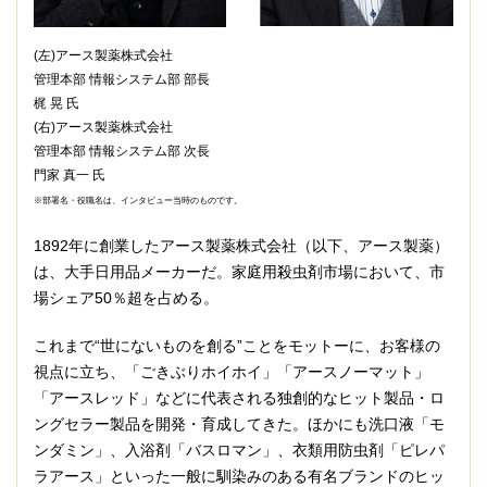
(左)アース製薬株式会社
管理本部 情報システム部 部長
梶 晃 氏
(右)アース製薬株式会社
管理本部 情報システム部 次長
門家 真一 氏
※部署名・役職名は、インタビュー当時のものです。
1892年に創業したアース製薬株式会社（以下、アース製薬）
は、大手日用品メーカーだ。家庭用殺虫剤市場において、市
場シェア50％超を占める。
これまで“世にないものを創る”ことをモットーに、お客様の
視点に立ち、「ごきぶりホイホイ」「アースノーマット」
「アースレッド」などに代表される独創的なヒット製品・ロ
ングセラー製品を開発・育成してきた。ほかにも洗口液「モ
ンダミン」、入浴剤「バスロマン」、衣類用防虫剤「ピレパ
ラアース」といった一般に馴染みのある有名ブランドのヒッ