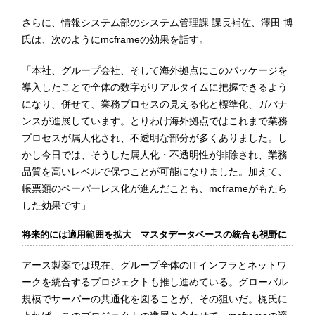
さらに、情報システム部のシステム管理課 課長補佐、澤田 博
氏は、次のようにmcframeの効果を話す。
「本社、グループ会社、そして海外拠点にこのパッケージを
導入したことで全体の数字がリアルタイムに把握できるよう
になり、併せて、業務プロセスの見える化と標準化、ガバナ
ンスが進展しています。とりわけ海外拠点ではこれまで業務
プロセスが属人化され、不透明な部分が多くありました。し
かし今日では、そうした属人化・不透明性が排除され、業務
品質を高いレベルで保つことが可能になりました。加えて、
帳票類のペーパーレス化が進んだことも、mcframeがもたら
した効果です」
将来的には適用範囲を拡大 マスタデータベースの統合も視野に
アース製薬では現在、グループ全体のITインフラとネットワ
ークを統合するプロジェクトも推し進めている。グローバル
規模でサーバーの共通化を図ることが、その狙いだ。梶氏に