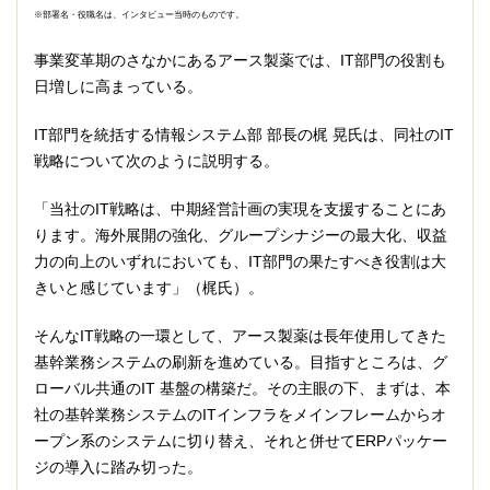
※部署名・役職名は、インタビュー当時のものです。
事業変革期のさなかにあるアース製薬では、IT部門の役割も
日増しに高まっている。
IT部門を統括する情報システム部 部長の梶 晃氏は、同社のIT
戦略について次のように説明する。
「当社のIT戦略は、中期経営計画の実現を支援することにあ
ります。海外展開の強化、グループシナジーの最大化、収益
力の向上のいずれにおいても、IT部門の果たすべき役割は大
きいと感じています」（梶氏）。
そんなIT戦略の一環として、アース製薬は長年使用してきた
基幹業務システムの刷新を進めている。目指すところは、グ
ローバル共通のIT 基盤の構築だ。その主眼の下、まずは、本
社の基幹業務システムのITインフラをメインフレームからオ
ープン系のシステムに切り替え、それと併せてERPパッケー
ジの導入に踏み切った。