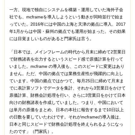
一方、現地で独自にシステムを構築・運用していた海外子会
社でも、mcframeを導入しようという動きが同時並行で始ま
っていた。2016年には中国の上海と天津の拠点に導入、2017
年1月からは中国・蘇州の拠点でも運用が始まった。その効果
には目覚ましいものがあると門家氏は言う。
「日本では、メインフレームの時代から月末に締めて2営業日
で財務諸表を出力するというスピード感で原価計算を行って
いました。mcframe の導入後も、このスピードに変更はあり
ません。ただ、中国の拠点では業務生産性が飛躍的に向上し
ています。中国の拠点ではかつて、毎月25日に締めて月末ま
でに表計算ソフトでデータを集計、それから3営業日をかけて
原価計算、財務会計処理を行い、さらに3営業日をかけて日本
向けの財務諸表を作成していました。つまり、中国において
は単月の原価をまとめ、日本の本社に報告するまで10日以上
の日数を要していたわけです。それがmcframeの導入後は、
日本と同じスピードで財務会計処理を終えられるようになっ
たのです」（門家氏）。