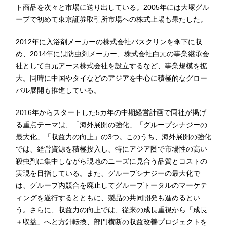
ト商品を次々と市場に送り出している。2005年には大塚グル
ープで初めて東京証券取引所市場への株式上場も果たした。
2012年に入浴剤メーカーの株式会社バスクリンを傘下に収
め、2014年には防虫剤メーカー、株式会社白元の事業継承会
社として白元アース株式会社を設立するなど、事業規模を拡
大。同時に中国やタイなどのアジアを中心に積極的なグロー
バル展開も推進している。
2016年からスタートした5カ年の中期経営計画で同社が掲げ
る重点テーマは、「海外展開の強化」「グループシナジーの
最大化」「収益力の向上」の3つ。このうち、海外展開の強化
では、経営資源を積極投入し、特にアジア圏で市場性の高い
殺虫剤に集中しながら現地のニーズに見合う品質とコストの
実現を目指している。また、グループシナジーの最大化で
は、グループ内競合を廃止してグループトータルのマーケテ
ィングを遂行するとともに、製品の共同開発も進めるとい
う。さらに、収益力の向上では、従来の成長重視から「成長
＋収益」へと方針転換、部門横断の収益改善プロジェクトを