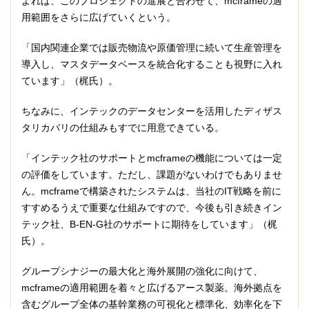
よれば、このプロジェクトの進展と合わせて、mcframeの適
用範囲をさらに広げていくという。
「国内関連企業では販売物流や原価管理に続いて生産管理を
導入し、マスタデータベースを統合化することも視野に入れ
ています」（梶氏）。
ちなみに、インテックのデータセンターを活用したディザス
タリカバリの仕組みもすでに用意できている。
「インテック社のサポートとmcframeの機能については一定
の評価をしています。ただし、課題がないわけでもありませ
ん。mcframeで構築されたシステムは、当社のIT戦略を前に
すすめるうえで重要な仕組みですので、今後も引き続きイン
テック社、B-EN-G社のサポートに期待をしています」（梶
氏）。
グループシナジーの最大化と海外展開の強化に向けて、
mcframeの適用範囲を着々と広げるアース製薬。海外拠点を
含むグループ全体の基幹業務の可視化と標準化、効率化を下