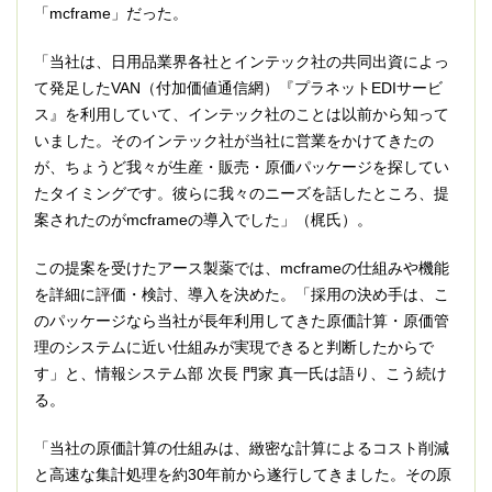
「mcframe」だった。
「当社は、日用品業界各社とインテック社の共同出資によっ
て発足したVAN（付加価値通信網）『プラネットEDIサービ
ス』を利用していて、インテック社のことは以前から知って
いました。そのインテック社が当社に営業をかけてきたの
が、ちょうど我々が生産・販売・原価パッケージを探してい
たタイミングです。彼らに我々のニーズを話したところ、提
案されたのがmcframeの導入でした」（梶氏）。
この提案を受けたアース製薬では、mcframeの仕組みや機能
を詳細に評価・検討、導入を決めた。「採用の決め手は、こ
のパッケージなら当社が長年利用してきた原価計算・原価管
理のシステムに近い仕組みが実現できると判断したからで
す」と、情報システム部 次長 門家 真一氏は語り、こう続け
る。
「当社の原価計算の仕組みは、緻密な計算によるコスト削減
と高速な集計処理を約30年前から遂行してきました。その原