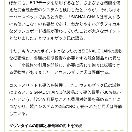
ほかにも、ERPデータを活用するなど、さまざまな機能を備
えた完全統合型のシステムも検討したというが、それらはオ
ーバースペックであると判断。「SIGNAL CHAINは導入する
のも使いこなすのも容易であり、わかりやすいグラフィカル
なダッシュボード機能が備わっていたことが大きなポイント
となりました」とウォルザック氏は語る。
また、もう1つのポイントとなったのはSIGNAL CHAINの柔軟
な拡張性だ。多額の初期投資を必要とする競合製品とは異な
り、「小規模で利用を開始し、必要に応じて徐々に拡張でき
る柔軟性がありました」とウォルザック氏は評価する。
コストメリットも導入を後押しした。ウォルザック氏の試算
によると、SIGNAL CHAINは他製品より導入費用が30％低か
ったという。設定が容易なことも費用対効果を高めることに
つながり、競合システムの2倍のROIが得られたと同氏は評価
している。
ダウンタイムの削減と稼働率の向上を実現