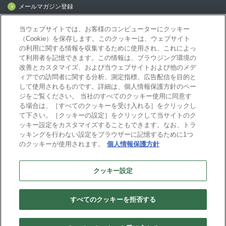
メールマガジン登録
mcframe Day
当ウェブサイトでは、お客様のコンピューターにクッキー
（Cookie）を保存します。このクッキーは、ウェブサイト
の利用に関する情報を収集するために使用され、これによっ
mcframeナビ（ユーザ登録者）
て利用者を記憶できます。この情報は、ブラウジング環境の
mcframeユーザ会サイト（MCUG会員専用）
改善とカスタマイズ、および当ウェブサイトおよび他のメデ
ID発行をご希望の方はこちら
ィアでの訪問者に関する分析、測定指標、広告配信を目的と
して使用されるものです。詳細は、個人情報保護方針のペー
パートナー専用サイト
ジをご覧ください。 当社のすべてのクッキー使用に同意す
mcframe GAパートナー専用サイト
る場合は、［すべてのクッキーを受け入れる］をクリックし
MIJS
て下さい。［クッキーの設定］をクリックして当サイトのク
ッキー設定をカスタマイズすることもできます。なお、トラ
ッキングを行わない設定をブラウザーに記憶するために1つ
のクッキーが使用されます。
個人情報保護方針
B-EN-Gについて
プライバシーポリシー
サイトポリシー
クッキー設定
ビジネスエンジニアリング株式会社
すべてのクッキーを拒否する
Copyright(C) Business Engineering Corporation. All rights reserved.