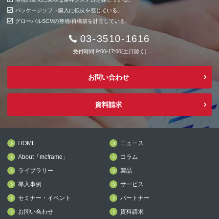
パッケージソフト購入に抵抗を感じている。
グローバルSCMの整備/再構築を計画している。
03-3510-1616
受付時間 9:00-17:00(土日除く)
お問い合わせ
資料請求
HOME
ニュース
About「mcframe」
コラム
ライブラリー
製品
導入事例
サービス
セミナー・イベント
パートナー
お問い合わせ
資料請求