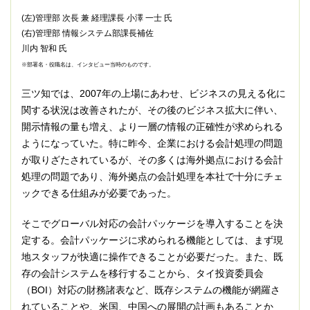
(左)管理部 次長 兼 経理課長 小澤 一士 氏
(右)管理部 情報システム部課長補佐
川内 智和 氏
※部署名・役職名は、インタビュー当時のものです。
三ツ知では、2007年の上場にあわせ、ビジネスの見える化に
関する状況は改善されたが、その後のビジネス拡大に伴い、
開示情報の量も増え、より一層の情報の正確性が求められる
ようになっていた。特に昨今、企業における会計処理の問題
が取りざたされているが、その多くは海外拠点における会計
処理の問題であり、海外拠点の会計処理を本社で十分にチェ
ックできる仕組みが必要であった。
そこでグローバル対応の会計パッケージを導入することを決
定する。会計パッケージに求められる機能としては、まず現
地スタッフが快適に操作できることが必要だった。また、既
存の会計システムを移行することから、タイ投資委員会
（BOI）対応の財務諸表など、既存システムの機能が網羅さ
れていることや、米国、中国への展開の計画もあることか