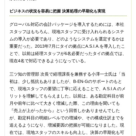
ビジネスの状況を容易に把握 決算処理の早期化も実現
グローバル対応の会計パッケージを導入するためには、本社
スタッフはもちろん、現地スタッフに受け入れられるシステ
ムの導入が必要であり、どのようなシステムを選定するかは
重要だった。2013年7月にタイの拠点にA.S.I.A.を導入したこ
とで、以前は経理スタッフが6名必要だったタイの拠点では、
現在4名で対応できるようになっている。
三ツ知の管理部 次長で経理課長を兼務する小澤一士氏は「当
初は、少し抵抗もありましたが、B-EN-Gのサポートのもと
で、現地スタッフの要望に丁寧に応えることで、A.S.I.A.のメ
リットを理解してもらえました。以前は、ある勘定科目が前
月や前年に比べて大きく増減した際、この理由を聞いても
『売上が上がったから』という回答しかありませんでした
が、勘定科目の明細レベルでの増減や、その構成仕訳までを
追えるようになり、増減要因の把握が可能になりました。現
在では、現地スタッフのスキルも向上し、決算の早期化も可