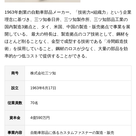
1963年創業の自動車部品メーカー。「技術力×組織力」という企業
理念に基づき、三ツ知春日井、三ツ知製作所、三ツ知部品工業の
国内製造3拠点と、タイ、米国、中国の製造・販売拠点で事業を展
開している。 最大の特長は、製造拠点のコア技術として、鋼材を
ほとんど削ることなく、金型で成型する技術である「冷間鍛造技
術」を採用していること。鋼材のロスが少なく、大量の部品を効
率的かつ低コストで提供することができる。
商号
株式会社三ツ知
設立
1963年6月17日
従業員数
70名
資本金
4億590万円
事業内容
自動車部品に係るカスタムファスナーの製造・販売