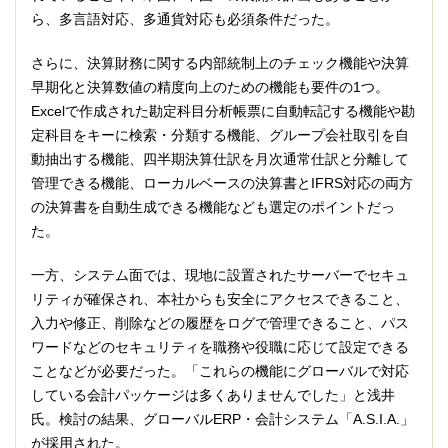
ら、多言語対応、多通貨対応も必須条件だった。
さらに、決算財務に関する内部統制上のチェック機能や決算
早期化と決算数値の精度向上のための機能も要件の1つ。
Excelで作成された勘定科目分析帳票に自動転記する機能や勘
定科目をキーに検索・分類する機能、グループ会社取引を自
動抽出する機能、四半期決算仕訳を月次通常仕訳と分離して
管理できる機能、ローカルベースの決算書とIFRS対応の両方
の決算書を自動生成できる機能なども選定のポイントだっ
た。
一方、システム面では、現地に設置されたサーバーでセキュ
リティが確保され、本社からも安全にアクセスできること、
入力や修正、削除などの履歴をログで管理できること、パス
ワードなどのセキュリティを職務や役職に応じて設定できる
ことなどが必要だった。「これらの機能にグローバルで対応
している会計パッケージは多くありませんでした」と浅井
氏。検討の結果、グローバルERP・会計システム「A.S.I.A.」
が採用された。