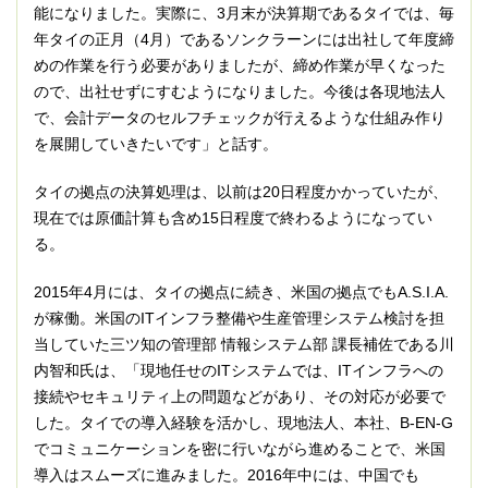
能になりました。実際に、3月末が決算期であるタイでは、毎
年タイの正月（4月）であるソンクラーンには出社して年度締
めの作業を行う必要がありましたが、締め作業が早くなった
ので、出社せずにすむようになりました。今後は各現地法人
で、会計データのセルフチェックが行えるような仕組み作り
を展開していきたいです」と話す。
タイの拠点の決算処理は、以前は20日程度かかっていたが、
現在では原価計算も含め15日程度で終わるようになってい
る。
2015年4月には、タイの拠点に続き、米国の拠点でもA.S.I.A.
が稼働。米国のITインフラ整備や生産管理システム検討を担
当していた三ツ知の管理部 情報システム部 課長補佐である川
内智和氏は、「現地任せのITシステムでは、ITインフラへの
接続やセキュリティ上の問題などがあり、その対応が必要で
した。タイでの導入経験を活かし、現地法人、本社、B-EN-G
でコミュニケーションを密に行いながら進めることで、米国
導入はスムーズに進みました。2016年中には、中国でも