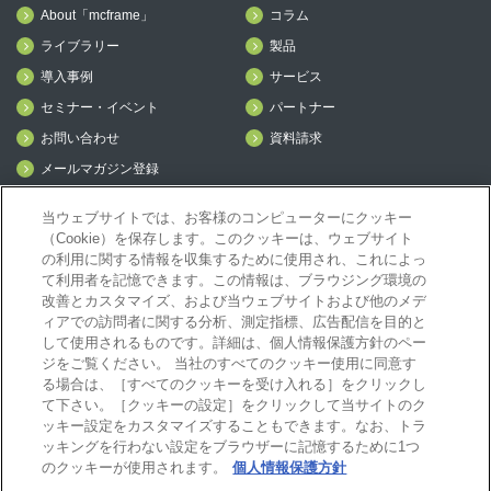
About「mcframe」
コラム
ライブラリー
製品
導入事例
サービス
セミナー・イベント
パートナー
お問い合わせ
資料請求
メールマガジン登録
mcframe Day
当ウェブサイトでは、お客様のコンピューターにクッキー
（Cookie）を保存します。このクッキーは、ウェブサイト
の利用に関する情報を収集するために使用され、これによっ
mcframeナビ（ユーザ登録者）
て利用者を記憶できます。この情報は、ブラウジング環境の
mcframeユーザ会サイト（MCUG会員専用）
改善とカスタマイズ、および当ウェブサイトおよび他のメデ
ID発行をご希望の方はこちら
ィアでの訪問者に関する分析、測定指標、広告配信を目的と
して使用されるものです。詳細は、個人情報保護方針のペー
パートナー専用サイト
ジをご覧ください。 当社のすべてのクッキー使用に同意す
mcframe GAパートナー専用サイト
る場合は、［すべてのクッキーを受け入れる］をクリックし
MIJS
て下さい。［クッキーの設定］をクリックして当サイトのク
ッキー設定をカスタマイズすることもできます。なお、トラ
ッキングを行わない設定をブラウザーに記憶するために1つ
のクッキーが使用されます。
個人情報保護方針
B-EN-Gについて