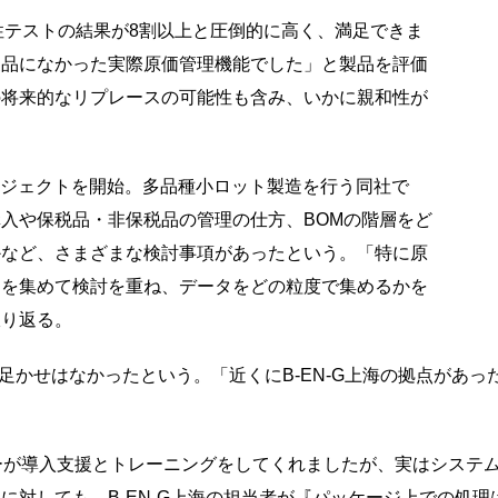
は適合性テストの結果が8割以上と圧倒的に高く、満足できま
製品になかった実際原価管理機能でした」と製品を評価
の将来的なリプレースの可能性も含み、いかに親和性が
プロジェクトを開始。多品種小ロット製造を行う同社で
入や保税品・非保税品の管理の仕方、BOMの階層をど
かなど、さまざまな検討事項があったという。「特に原
ンを集めて検討を重ね、データをどの粒度で集めるかを
振り返る。
での足かせはなかったという。「近くにB-EN-G上海の拠点が
ーが導入支援とトレーニングをしてくれましたが、実はシステ
に対しても、B-EN-G上海の担当者が『パッケージ上での処