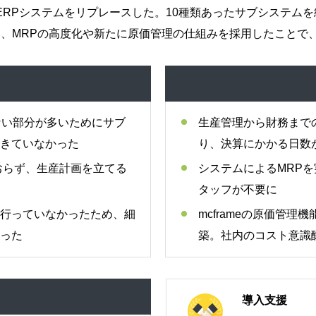
従来のERPシステムをリプレースした。10種類あったサブシステ
、MRPの高度化や新たに原価管理の仕組みを採用したことで
ない部分が多いためにサブ
生産管理から財務までの
きていなかった
り、決算にかかる日数が
おらず、生産計画を立てる
システムによるMRP
タッフが不要に
行っていなかったため、細
mcframeの原価管
った
築。社内のコスト意識
導入支援