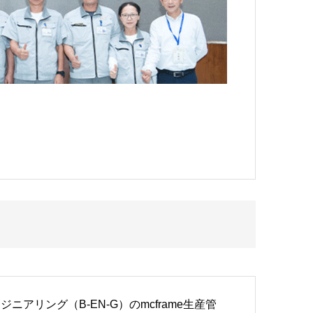
ング（B-EN-G）のmcframe生産管