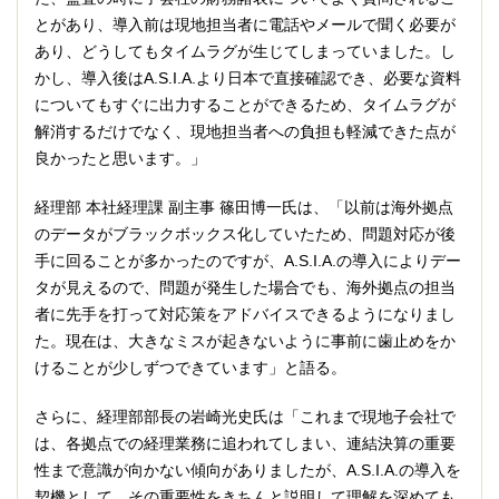
とがあり、導入前は現地担当者に電話やメールで聞く必要が
あり、どうしてもタイムラグが生じてしまっていました。し
かし、導入後はA.S.I.A.より日本で直接確認でき、必要な資料
についてもすぐに出力することができるため、タイムラグが
解消するだけでなく、現地担当者への負担も軽減できた点が
良かったと思います。」
経理部 本社経理課 副主事 篠田博一氏は、「以前は海外拠点
のデータがブラックボックス化していたため、問題対応が後
手に回ることが多かったのですが、A.S.I.A.の導入によりデー
タが見えるので、問題が発生した場合でも、海外拠点の担当
者に先手を打って対応策をアドバイスできるようになりまし
た。現在は、大きなミスが起きないように事前に歯止めをか
けることが少しずつできています」と語る。
さらに、経理部部長の岩崎光史氏は「これまで現地子会社で
は、各拠点での経理業務に追われてしまい、連結決算の重要
性まで意識が向かない傾向がありましたが、A.S.I.A.の導入を
契機として、その重要性をきちんと説明して理解を深めても