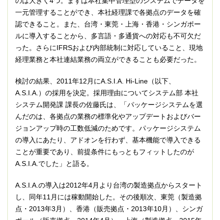
のは大きく4つ。まずは本社集中管理型のシステムでデータを
一元管理することができ、本社経理課で各拠点のデータを確
認できること。また、台湾・東莞・上海・香港・シンガポー
ルに導入することから、多言語・多通貨への対応も不可欠だ
った。さらにIFRSおよび内部統制に対応していること、現地
経理業務と本社連結業務の両立ができることも必要だった。
検討の結果、2011年12月にA.S.I.A. Hi-Line（以下、
A.S.I.A.）の採用を決定。採用理由についてシステム部 本社
システム開発課 課長の佐藤氏は、「パッケージシステムを選
んだのは、各拠点の業務の標準化やアップデートおよびバー
ジョンアップ時の工数低減のためです。パッケージシステム
の導入にあたり、アドオンを行わず、基本機能で導入できる
ことが重要であり、前提条件にもっともフィットしたのが
A.S.I.A.でした」と語る。
A.S.I.A.の導入は2012年4月より台湾の製造拠点からスタート
し、同年11月には稼動開始した。その後順次、東莞（製造拠
点・2013年3月）、香港（販売拠点・2013年10月）、シンガ