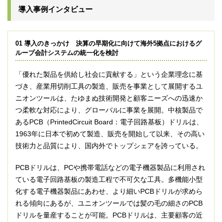
導入事例インタビュー
01 導入のきっかけ 決算の早期化に向けて海外5拠点におけるグ
ループ会計システムの統一化を検討
「優れた製品を供給し社会に貢献する」という企業理念に基
づき、産業用切削工具の製造、販売を事業として展開するユ
ニオンツールは、たゆまぬ技術開発と顧客ニーズへの迅速か
つ柔軟な対応により、グローバルに事業を展開。中核製品で
あるPCB（PrintedCircuit Board：電子回路基板）ドリルは、
1963年に日本で初めて製造、販売を開始して以来、その高い
技術力と品質により、国内外でトップシェアを誇っている。
PCBドリルは、PCや携帯電話などの電子機器製品に利用され
ている電子回路基板の製造工程で不可欠な工具。多機能小型
化する電子機器製品にあわせ、より細いPCBドリルが求めら
れる傾向にあるが、ユニオンツールでは髪の毛の細さのPCB
ドリルを量産することが可能。PCBドリルは、主要顧客の近