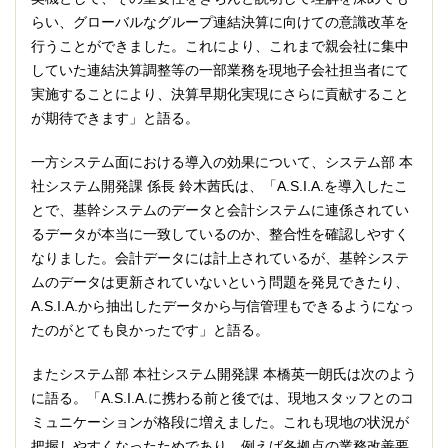
らい、グローバルなグループ連結決算に向けての意識改革を
行うことができました。これにより、これまで親会社に集中
していた連結決算調整等の一部業務を現地子会社担当者にて
実施することにより、決算早期化実現にさらに貢献すること
が期待できます」と語る。
一方システム面における導入の効果について、システム部 本
社システム開発課 係長 鈴木茜氏は、「A.S.I.A.を導入したこ
とで、基幹システムのデータと会計システムに連係されてい
るデータが本当に一致しているのか、整合性を確認しやすく
なりました。会計データには計上されているが、基幹システ
ムのデータは更新されていないという問題を発見できたり、
A.S.I.A.から抽出したデータから与信管理もできるようになっ
たのがとても良かったです」と語る。
またシステム部 本社システム開発課 本橋英一朗氏は次のよう
に語る。「A.S.I.A.に携わる前と後では、現地スタッフとのコ
ミュニケーションが格段に増えました。これも現地の状況が
把握しやすくなったためであり、例えば各拠点の業務改善要