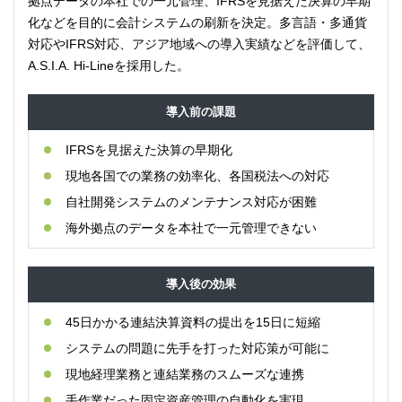
拠点データの本社での一元管理、IFRSを見据えた決算の早期
化などを目的に会計システムの刷新を決定。多言語・多通貨
対応やIFRS対応、アジア地域への導入実績などを評価して、
A.S.I.A. Hi-Lineを採用した。
導入前の課題
IFRSを見据えた決算の早期化
現地各国での業務の効率化、各国税法への対応
自社開発システムのメンテナンス対応が困難
海外拠点のデータを本社で一元管理できない
導入後の効果
45日かかる連結決算資料の提出を15日に短縮
システムの問題に先手を打った対応策が可能に
現地経理業務と連結業務のスムーズな連携
手作業だった固定資産管理の自動化を実現