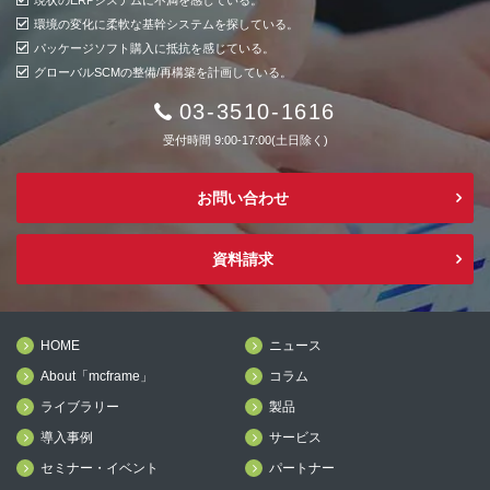
環境の変化に柔軟な基幹システムを探している。
パッケージソフト購入に抵抗を感じている。
グローバルSCMの整備/再構築を計画している。
03-3510-1616
受付時間 9:00-17:00(土日除く)
お問い合わせ
資料請求
HOME
ニュース
About「mcframe」
コラム
ライブラリー
製品
導入事例
サービス
セミナー・イベント
パートナー