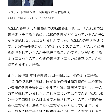
システム部 本社システム開発課 課長 佐藤司氏
※部署名・役職名は、インタビュー当時のものです。
A.S.I.A.を導入した業務面での効果を山下氏は、「これまでは
業務改善をするために、現状の処理がどうなっているのかを1
から確認しなければなりませんでした。A.S.I.A.の導入を通じ
て、5つの海外拠点が、どのようなシステムで、どのように決
算処理をしていたのかを把握することができ、状況が見える
ようになったので、今後の業務改善に大いに役立つことが期
待できます」と語る。
また、経理部 本社経理課 治田一峰氏は、次のように語る。
「台湾の現地担当者は、固定資産の減価償却費の計上や前払
い費用の処理を毎月エクセルで計算、部署別で集計し、手入
力で登録していました。これらについては全てA.S.I.A.のボタ
ン一つで自動仕訳の計上まで連携されていくので、作業の短
縮化に繋がり、決算早期化に繋がったと話しています。ま
た、監査の時に子会社の財務諸表についてよく質問されるこ