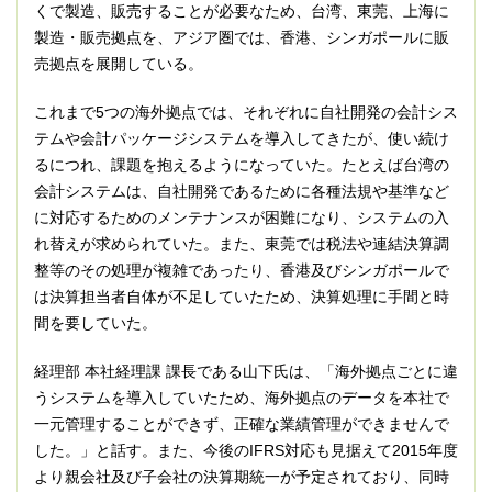
くで製造、販売することが必要なため、台湾、東莞、上海に
製造・販売拠点を、アジア圏では、香港、シンガポールに販
売拠点を展開している。
これまで5つの海外拠点では、それぞれに自社開発の会計シス
テムや会計パッケージシステムを導入してきたが、使い続け
るにつれ、課題を抱えるようになっていた。たとえば台湾の
会計システムは、自社開発であるために各種法規や基準など
に対応するためのメンテナンスが困難になり、システムの入
れ替えが求められていた。また、東莞では税法や連結決算調
整等のその処理が複雑であったり、香港及びシンガポールで
は決算担当者自体が不足していたため、決算処理に手間と時
間を要していた。
経理部 本社経理課 課長である山下氏は、「海外拠点ごとに違
うシステムを導入していたため、海外拠点のデータを本社で
一元管理することができず、正確な業績管理ができませんで
した。」と話す。また、今後のIFRS対応も見据えて2015年度
より親会社及び子会社の決算期統一が予定されており、同時