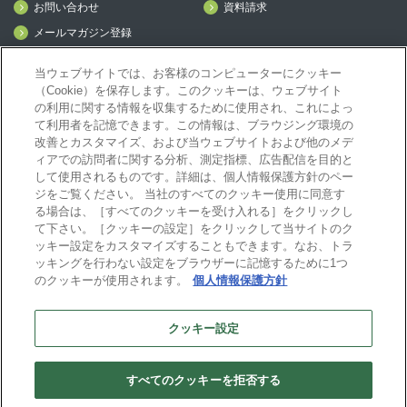
お問い合わせ
資料請求
メールマガジン登録
mcframe Day
当ウェブサイトでは、お客様のコンピューターにクッキー
（Cookie）を保存します。このクッキーは、ウェブサイト
の利用に関する情報を収集するために使用され、これによっ
mcframeナビ（ユーザ登録者）
て利用者を記憶できます。この情報は、ブラウジング環境の
mcframeユーザ会サイト（MCUG会員専用）
改善とカスタマイズ、および当ウェブサイトおよび他のメデ
ID発行をご希望の方はこちら
ィアでの訪問者に関する分析、測定指標、広告配信を目的と
して使用されるものです。詳細は、個人情報保護方針のペー
パートナー専用サイト
ジをご覧ください。 当社のすべてのクッキー使用に同意す
mcframe GAパートナー専用サイト
る場合は、［すべてのクッキーを受け入れる］をクリックし
MIJS
て下さい。［クッキーの設定］をクリックして当サイトのク
ッキー設定をカスタマイズすることもできます。なお、トラ
ッキングを行わない設定をブラウザーに記憶するために1つ
のクッキーが使用されます。
個人情報保護方針
B-EN-Gについて
プライバシーポリシー
サイトポリシー
クッキー設定
ビジネスエンジニアリング株式会社
すべてのクッキーを拒否する
Copyright(C) Business Engineering Corporation. All rights reserved.