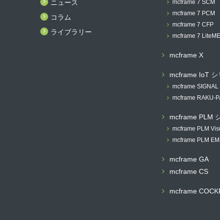
ニュース
mcframe 7 SCM
mcframe 7 PCM
コラム
mcframe 7 CFP
ライブラリー
mcframe 7 LiteM
mcframe X
mcframe IoT
mcframe SIGNAL
mcframe RAKU-
mcframe PLM
mcframe PLM Vis
mcframe PLM EM
mcframe GA
mcframe CS
mcframe COCK