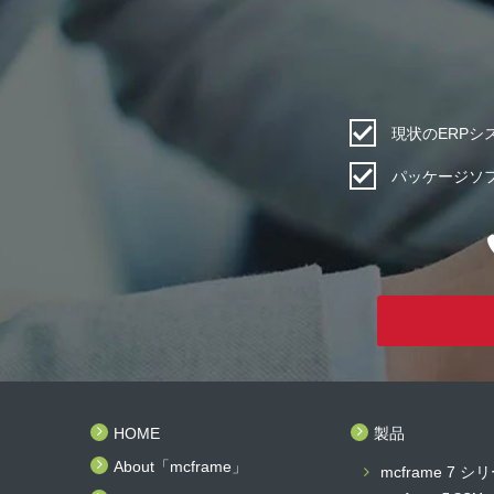
現状のERP
パッケージソ
HOME
製品
About「mcframe」
mcframe 7 シ