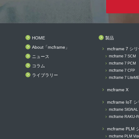
HOME
製品
About「mcframe」
mcframe 7 シ
ニュース
mcframe 7 SCM
mcframe 7 PCM
コラム
mcframe 7 CFP
ライブラリー
mcframe 7 LiteM
mcframe X
mcframe IoT
mcframe SIGNAL
mcframe RAKU-
mcframe PLM
mcframe PLM Vis