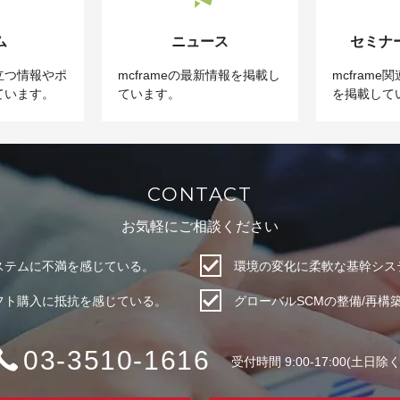
ム
ニュース
セミナ
立つ情報やポ
mcframeの最新情報を掲載し
mcfram
ています。
ています。
を掲載して
CONTACT
お気軽にご相談ください
システムに不満を感じている。
環境の変化に柔軟な基幹シス
フト購入に抵抗を感じている。
グローバルSCMの整備/再構
03-3510-1616
受付時間 9:00-17:00(土日除く