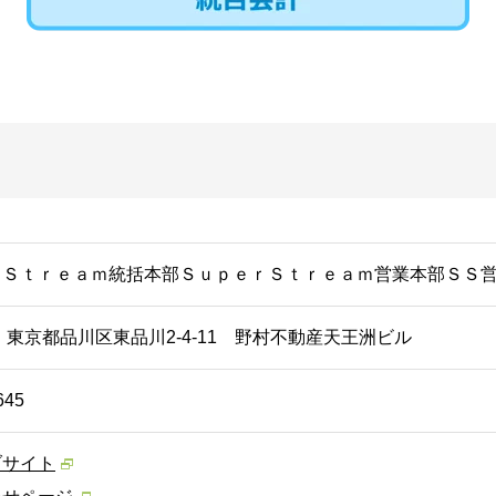
ｒＳｔｒｅａｍ統括本部ＳｕｐｅｒＳｔｒｅａｍ営業本部ＳＳ
26 東京都品川区東品川2-4-11 野村不動産天王洲ビル
645
ブサイト