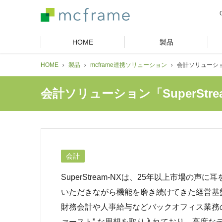
HOME
製品
HOME
製品
mcframe連携ソリューション
会計ソリューション「
会計ソリューション「SuperStre
会計
SuperStream-NXは、25年以上市場の声
いただきながら機能を磨き続けてきた経営基
財務会計や人事給与などバックオフィス業務の
ァースト” な思想を取り入れており、高度な