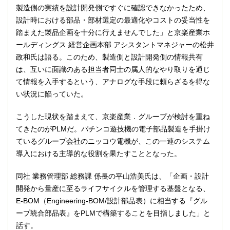
製造側の実績を設計開発側ですぐに確認できなかったため、
設計時における部品・部材選定の最適化やコストの妥当性を
踏まえた製品企画を十分に行えませんでした」と京楽産業ホ
ールディングス 経営企画本部 アシスタントマネジャーの松井
政和氏は語る。このため、製造側と設計開発側の情報共有
は、互いに面識のある担当者同士の属人的なやり取りを通じ
て情報を入手するという、アナログな手段に頼らざるを得な
い状況に陥っていた。
こうした現状を踏まえて、京楽産業．グループが検討を重ね
てきたのがPLMだ。パチンコ遊技機の電子部品製造を手掛け
ているグループ会社のニッコウ電機が、この一連のシステム
導入における主導的な役割を果たすこととなった。
同社 業務管理部 総務課 係長の平山浩美氏は、「企画・設計
開発から量産に至るライフサイクルを管理する基盤となる、
E-BOM（Engineering-BOM/設計部品表）に相当する『グル
ープ統合部品表』をPLMで構築することを目指しました」と
話す。