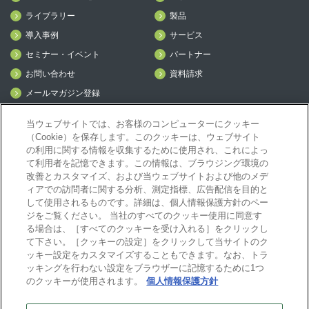
ライブラリー
製品
導入事例
サービス
セミナー・イベント
パートナー
お問い合わせ
資料請求
メールマガジン登録
mcframe Day
当ウェブサイトでは、お客様のコンピューターにクッキー
（Cookie）を保存します。このクッキーは、ウェブサイト
の利用に関する情報を収集するために使用され、これによっ
mcframeナビ（ユーザ登録者）
て利用者を記憶できます。この情報は、ブラウジング環境の
mcframeユーザ会サイト（MCUG会員専用）
改善とカスタマイズ、および当ウェブサイトおよび他のメデ
ID発行をご希望の方はこちら
ィアでの訪問者に関する分析、測定指標、広告配信を目的と
して使用されるものです。詳細は、個人情報保護方針のペー
パートナー専用サイト
ジをご覧ください。 当社のすべてのクッキー使用に同意す
mcframe GAパートナー専用サイト
る場合は、［すべてのクッキーを受け入れる］をクリックし
MIJS
て下さい。［クッキーの設定］をクリックして当サイトのク
ッキー設定をカスタマイズすることもできます。なお、トラ
ッキングを行わない設定をブラウザーに記憶するために1つ
のクッキーが使用されます。
個人情報保護方針
B-EN-Gについて
プライバシーポリシー