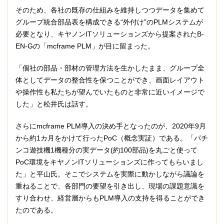
そのため、各社の既存の仕組みを維持しつつデータを集めて
グループ統合部品表を構成できる“外付け”のPLMシステムが
必要となり、キヤノンITソリューションズから提案されたB-
EN-Gの「mcframe PLM」が目に留まった。
「個社の部品・部材の管理方法を生かしたまま、グループ全
体としてデータの整合性を保つことができ、画面レイアウト
や操作性も私たちが望んでいたものと非常に近いイメージで
した」と松井氏は話す。
さらにmcframe PLM導入の決め手となったのが、2020年9月
から約1カ月をかけて行ったPoC（概念実証）である。「パチ
ンコ遊技機1機種分の実データ(約100部品)を丸ごと使って
PoC環境をキヤノンITソリューションズに作ってもらいまし
た」と平山氏。そこでシステムを実際に動かしながら議論を
重ねることで、各部門の要望を引き出し、現場の課題意識を
すり合わせ、経営層からもPLM導入の支持を得ることができ
たのである。