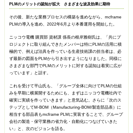
PLMのメリットの認知が拡大 さまざまな波及効果に期待
その後、新たな業務プロセスの構築を進めながら、mcframe
PLMの導入を進め、2022年6月より本番運用を開始した。
ニッコウ電機 購買部 資材課 係長の根岸雅樹氏は、「共にプ
ロジェクトに取り組んできたメンバーは特にPLMの活用に積
極的で、例えば治具を作っている生産技術課の担当者は、必
ず最新の図面をPLMから引き出すようになりました。同様に
さまざまな部門でPLMのメリットに対する認知は着実に広が
っています」と話す。
これを受けて平山氏も、「グループ全体に向けてPLMの仕組
みを早期に横展開するためにも、まずはニッコウ電機社内で
確実に実績を作っていきます」と意気込む。さらに「次のス
テップとしてM-BOM（Manufacturing-BOM/製造部品表）に
相当する部品表もmcframe PLMに実装することで、グループ
会社の製造・保守業務の省力化・自動化につなげていきた
い」と、次のビジョンを語る。