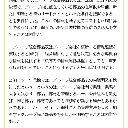
同社が構想したグループ統合部品表では、企画・設計開発の
段階で、グループ内に点在している部品の在庫数や単価、新
たに調達する際のリードタイムといった条件を把握できるこ
とを要件にした。これらの情報を踏まえてコストを正確に算
出できなければ、個々のパチンコ遊技機の収益の見込みを立
てることは困難だ。
「グループ統合部品表はグループ会社を横断する情報連携を
実現すると同時に、経営層に対して意思決定に必要な客観的
な情報を提供する『縦方向の情報連携基盤』としても、重要
な役割を担っていくことになります」と平山氏は説明する。
当初ニッコウ電機では、グループ統合部品表の内製開発も検
討したという。というのは、グループ会社間で業種・業態が
大きく異なり、部品・部材を管理するルールや仕組みも違え
ば、同じ部品・部材であっても呼び名が異なる場合もあるか
らである。しかし、そうした個社ごとの管理方法を大きく刷
新するグループ統合部品表をゼロから開発することは困難で
あった。