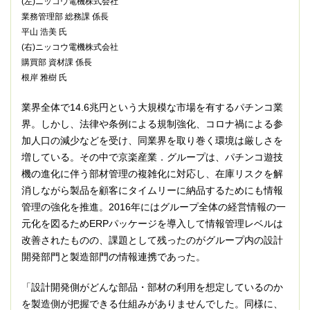
(左)ニッコウ電機株式会社
業務管理部 総務課 係長
平山 浩美 氏
(右)ニッコウ電機株式会社
購買部 資材課 係長
根岸 雅樹 氏
業界全体で14.6兆円という大規模な市場を有するパチンコ業
界。しかし、法律や条例による規制強化、コロナ禍による参
加人口の減少などを受け、同業界を取り巻く環境は厳しさを
増している。その中で京楽産業．グループは、パチンコ遊技
機の進化に伴う部材管理の複雑化に対応し、在庫リスクを解
消しながら製品を顧客にタイムリーに納品するためにも情報
管理の強化を推進。2016年にはグループ全体の経営情報の一
元化を図るためERPパッケージを導入して情報管理レベルは
改善されたものの、課題として残ったのがグループ内の設計
開発部門と製造部門の情報連携であった。
「設計開発側がどんな部品・部材の利用を想定しているのか
を製造側が把握できる仕組みがありませんでした。同様に、