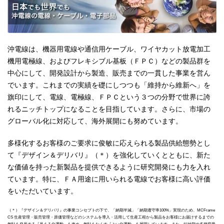
沖電線は、機器用電線や通信用ケーブル、ワイヤカット放電加工
機用電極線、およびフレキシブル基板（ＦＰＣ）などの製品群を
中心にして、開発設計から製造、販売までの一貫した事業を営ん
でいます。これまでの実績を礎にしつつも「維持から維新へ」を
旗印にして、電線、電極線、ＦＰＣという３つの分野で世界に誇
れるニッチトップになることを目指しています。さらに、市場の
グローバル化に対応して、海外展開にも努めています。
多様化するお客様のご要求に俊敏に応えられる製品供給態勢とし
て『デザイン＆デリバリ』（＊）を強化していくとともに、新た
な価値を持った新製品を提供できるように研究開発にも力を入れ
ています。特に、ＦＡ用途に用いられる電線でお客様に高い評価
をいただいています。
（＊）『デザイン＆デリバリ』の事業コンセプトの下で、「納期半減」「納期遵守率100%」実現のため、MCFrame
CS 生産管理・販売管理・原価管理などのシステムを導入・活用して生産工程から製品をお客様にお届けするまでの