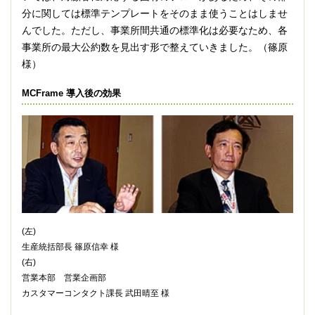
分に関しては標準テンプレートをそのまま使うことはしませ
んでした。ただし、事業所間共通の標準化は必要なため、各
事業所の最大公約数を見出す形で整えていきました。（篠原
様）
MCFrame 導入後の効果
(左)
生産統括部長 篠原信幸 様
(右)
営業本部 営業企画部
カスタマーコンタクト課長 武田晴至 様