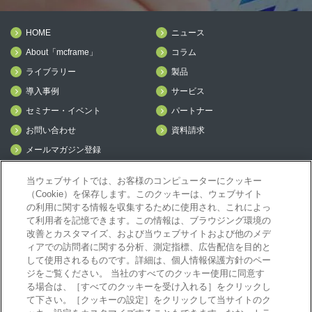
HOME
ニュース
About「mcframe」
コラム
ライブラリー
製品
導入事例
サービス
セミナー・イベント
パートナー
お問い合わせ
資料請求
メールマガジン登録
mcframe Day
当ウェブサイトでは、お客様のコンピューターにクッキー
（Cookie）を保存します。このクッキーは、ウェブサイト
の利用に関する情報を収集するために使用され、これによっ
mcframeナビ（ユーザ登録者）
て利用者を記憶できます。この情報は、ブラウジング環境の
mcframeユーザ会サイト（MCUG会員専用）
改善とカスタマイズ、および当ウェブサイトおよび他のメデ
ID発行をご希望の方はこちら
ィアでの訪問者に関する分析、測定指標、広告配信を目的と
して使用されるものです。詳細は、個人情報保護方針のペー
パートナー専用サイト
ジをご覧ください。 当社のすべてのクッキー使用に同意す
mcframe GAパートナー専用サイト
る場合は、［すべてのクッキーを受け入れる］をクリックし
MIJS
て下さい。［クッキーの設定］をクリックして当サイトのク