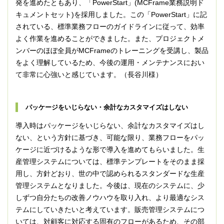
発を進めたともあり、「PowerStart」(MCFrame業務説明ド
キュメントセット)を採用しました。この「PowerStart」に記
されている、標準業務フローのガイドラインに従って、効率
よく作業を進めることができました。また、プロジェクトメ
ンバーのほぼ全員がMCFrameのトレーニングを受講し、製品
をよく理解しているため、今後の運用・メンテナンスにおい
て非常に心強いと感じています。（長谷川様）
パッケージをいじらない・余計なカスタマイズはしない
導入時はパッケージをいじらない、余計なカスタマイズはし
ない、という方針に基づき、可能な限り、業務フローをパッ
ケージに近づけるような形で導入を進めてもらいました。生
産管理システムについては、標準テンプレートをそのまま採
用し、方針どおり、世の中で認められるスタンダードな生産
管理システムとなりました。今後は、現在のシステムに、少
しずつ自分たちの改善ノウハウを取り入れ、より最適なシス
テムにしていきたいと考えています。販売管理システムにつ
いては、対顧客に対応する固有のフローがあるため、その部