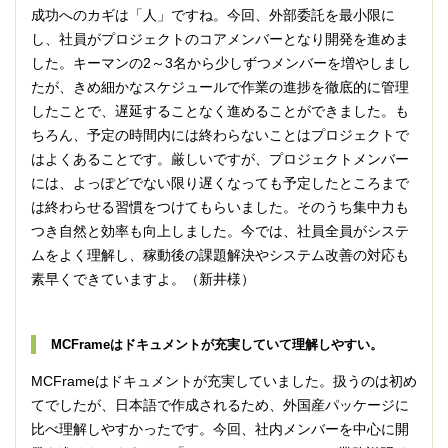
成功へのカギは「人」ですね。今回、外部委託を最小限に
し、社員がプロジェクトのコアメンバーとなり開発を進めま
した。キーマンの2～3名から少しずつメンバーを増やしまし
たが、きめ細かなスケジュールで作業の進捗を徹底的に管理
したことで、遅延することなく進めることができました。も
ちろん、予定の時間内には終わらないことはプロジェクトで
はよくあることです。厳しいですが、プロジェクトメンバー
には、よっぽどでない限り遅くなっても予定したところまで
は終わらせる習慣をつけてもらいました。そのうち集中力も
つき自然と効率も向上しました。今では、社員全員がシステ
ムをよく理解し、稼動後の課題解決やシステム改善の対応も
素早くできていますよ。（新井様）
MCFrameはドキュメントが充実していて理解しやすい。
MCFrameはドキュメントが充実していました。扱うのは初め
てでしたが、日本語で作成されるため、外国産パッケージに
比べ理解しやすかったです。今回、社内メンバーを中心に開