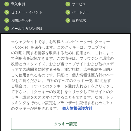
導入事例
サービス
セミナー・イベント
パートナー
お問い合わせ
資料請求
メールマガジン登録
mcframe Day
当ウェブサイトでは、お客様のコンピューターにクッキー
（Cookie）を保存します。このクッキーは、ウェブサイト
の利用に関する情報を収集するために使用され、これによっ
mcframeナビ（ユーザ登録者）
て利用者を記憶できます。この情報は、ブラウジング環境の
mcframeユーザ会サイト（MCUG会員専用）
改善とカスタマイズ、および当ウェブサイトおよび他のメデ
ィアでの訪問者に関する分析、測定指標、広告配信を目的と
ID発行をご希望の方はこちら
して使用されるものです。詳細は、個人情報保護方針のペー
パートナー専用サイト
ジをご覧ください。 当社のすべてのクッキー使用に同意す
mcframe GAパートナー専用サイト
る場合は、［すべてのクッキーを受け入れる］をクリックし
MIJS
て下さい。［クッキーの設定］をクリックして当サイトのク
ッキー設定をカスタマイズすることもできます。なお、トラ
ッキングを行わない設定をブラウザーに記憶するために1つ
のクッキーが使用されます。
個人情報保護方針
B-EN-Gについて
プライバシーポリシー
サイトポリシー
クッキー設定
ビジネスエンジニアリング株式会社