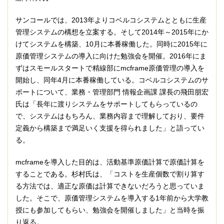
サンコールでは、2013年よりコベルコシステムとともに生産
管理システムの構想を立案する。そして2014年～2015年にか
けてシステムを構築、10月に本番稼働した。同時に2015年に
原価管理システムの導入に向けた勉強会を開催。2016年にま
ずはスモールスタートで精線部にmcframe原価管理の導入を
開始し、同年4月に本番稼働している。コベルコシステムのサ
ポートについて、業務・管理部門 情報企画課 課長の飛田朋宏
氏は「長年に渡りシステムをサポートしてもらっているの
で、システムはもちろん、業務内容まで理解しており、要件
定義から構築まで満足いく支援を得られました」と語ってい
る。
mcframeを導入した目的は、活動基準原価計算で原価計算を
することである。杉村氏は、「コストを生産個数で割り算す
る方法では、適正な原価は計算できないだろうと思っていま
した。そこで、原価管理システムを導入する1年前から大学教
授にも参加してもらい、勉強会を開催しました」と当時を振
り返る。