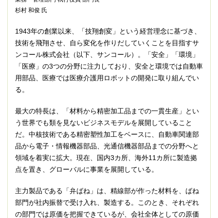
杉村 和俊 氏
1943年の創業以来、「技翔創変」という経営理念に基づき、
技術を飛翔させ、自ら変化を作りだしていくことを目指すサ
ンコール株式会社（以下、サンコール）。「安全」「環境」
「医療」の3つの分野に注力しており、安全と環境では自動車
用部品、医療では医療介護用ロボットの開発に取り組んでい
る。
最大の特長は、「材料から精密加工品までの一貫生産」とい
う世界でも類を見ないビジネスモデルを展開していること
だ。中核技術である精密塑性加工をベースに、自動車関連部
品から電子・情報機器部品、光通信機器部品までの分野へと
領域を着実に拡大。現在、国内3カ所、海外11カ所に製造拠
点を置き、グローバルに事業を展開している。
主力製品である「弁ばね」は、精線部が作った材料を、ばね
部門が社内振替で受け入れ、製造する。このとき、それぞれ
の部門では原価を把握できているが、会社全体としての原価