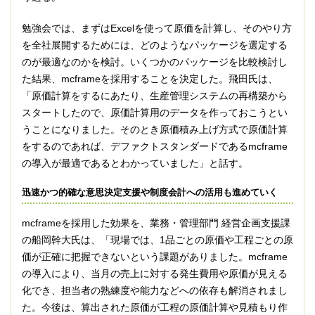
勉強会では、まずはExcelを使って原価を計算し、そのやり方
を全社展開するためには、どのようなパッケージを選定する
のが最適なのかを検討。いくつかのパッケージを比較検討し
た結果、mcframeを採用することを決定した。飛田氏は、
「原価計算をするにあたり、生産管理システムの再構築から
スタートしたので、原価計算用のデータを作っておこうとい
うことになりました。そのとき原価積み上げ方式で原価計算
をするのであれば、デファクトスタンダードであるmcframe
の導入が最適であるとわかっていました」と話す。
迅速かつ的確な意思決定支援や制度会計への活用も進めていく
mcframeを採用した効果を、業務・管理部門 経営企画支援課
の船岡幹大氏は、「現場では、1品ごとの原価や工程ごとの原
価が正確に把握できないという課題がありました。mcframe
の導入により、当月の売上に対する発生費用や原価が見える
化でき、担当者の熟練度や能力などへの依存も解消されまし
た。今後は、算出された原価が工程の原価計算や見積もり作