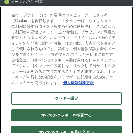
メールマガジン登録
mcframe Day
当ウェブサイトでは、お客様のコンピューターにクッキー
（Cookie）を保存します。このクッキーは、ウェブサイト
の利用に関する情報を収集するために使用され、これによっ
mcframeナビ（ユーザ登録者）
て利用者を記憶できます。この情報は、ブラウジング環境の
mcframeユーザ会サイト（MCUG会員専用）
改善とカスタマイズ、および当ウェブサイトおよび他のメデ
ID発行をご希望の方はこちら
ィアでの訪問者に関する分析、測定指標、広告配信を目的と
して使用されるものです。詳細は、個人情報保護方針のペー
パートナー専用サイト
ジをご覧ください。 当社のすべてのクッキー使用に同意す
mcframe GAパートナー専用サイト
る場合は、［すべてのクッキーを受け入れる］をクリックし
MIJS
て下さい。［クッキーの設定］をクリックして当サイトのク
ッキー設定をカスタマイズすることもできます。なお、トラ
ッキングを行わない設定をブラウザーに記憶するために1つ
のクッキーが使用されます。
個人情報保護方針
B-EN-Gについて
プライバシーポリシー
サイトポリシー
クッキー設定
ビジネスエンジニアリング株式会社
すべてのクッキーを拒否する
Copyright(C) Business Engineering Corporation. All rights reserved.
すべてのクッキーを受け入れる