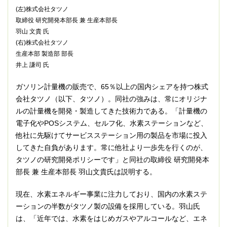
(左)株式会社タツノ
取締役 研究開発本部長 兼 生産本部長
羽山 文貴 氏
(右)株式会社タツノ
生産本部 製造部 部長
井上 謙司 氏
ガソリン計量機の販売で、65％以上の国内シェアを持つ株式
会社タツノ（以下、タツノ）。同社の強みは、常にオリジナ
ルの計量機を開発・製造してきた技術力である。「計量機の
電子化やPOSシステム、セルフ化、水素ステーションなど、
他社に先駆けてサービスステーション用の製品を市場に投入
してきた自負があります。常に他社より一歩先を行くのが、
タツノの研究開発ポリシーです」と同社の取締役 研究開発本
部長 兼 生産本部長 羽山文貴氏は説明する。
現在、水素エネルギー事業に注力しており、国内の水素ステ
ーションの半数がタツノ製の設備を採用している。羽山氏
は、「近年では、水素をはじめガスやアルコールなど、エネ