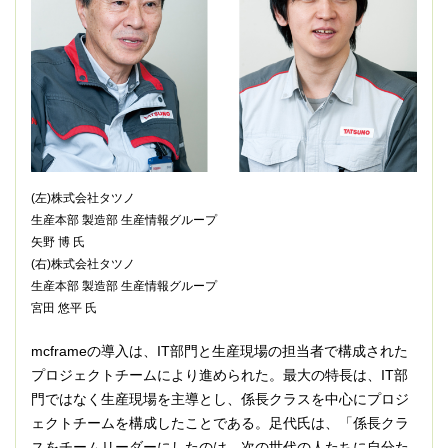
(左)株式会社タツノ
生産本部 製造部 生産情報グループ
矢野 博 氏
(右)株式会社タツノ
生産本部 製造部 生産情報グループ
宮田 悠平 氏
mcframeの導入は、IT部門と生産現場の担当者で構成された
プロジェクトチームにより進められた。最大の特長は、IT部
門ではなく生産現場を主導とし、係長クラスを中心にプロジ
ェクトチームを構成したことである。足代氏は、「係長クラ
スをチームリーダーにしたのは、次の世代の人たちに自分た