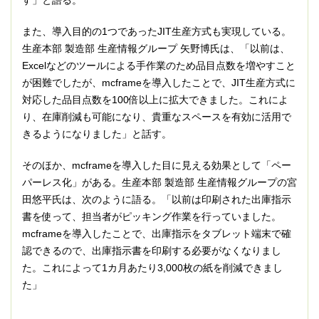
また、導入目的の1つであったJIT生産方式も実現している。
生産本部 製造部 生産情報グループ 矢野博氏は、「以前は、
Excelなどのツールによる手作業のため品目点数を増やすこと
が困難でしたが、mcframeを導入したことで、JIT生産方式に
対応した品目点数を100倍以上に拡大できました。これによ
り、在庫削減も可能になり、貴重なスペースを有効に活用で
きるようになりました」と話す。
そのほか、mcframeを導入した目に見える効果として「ペー
パーレス化」がある。生産本部 製造部 生産情報グループの宮
田悠平氏は、次のように語る。「以前は印刷された出庫指示
書を使って、担当者がピッキング作業を行っていました。
mcframeを導入したことで、出庫指示をタブレット端末で確
認できるので、出庫指示書を印刷する必要がなくなりまし
た。これによって1カ月あたり3,000枚の紙を削減できまし
た」