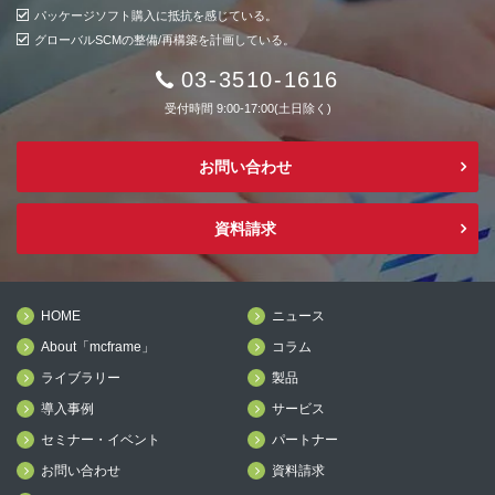
パッケージソフト購入に抵抗を感じている。
グローバルSCMの整備/再構築を計画している。
03-3510-1616
受付時間 9:00-17:00(土日除く)
お問い合わせ
資料請求
HOME
ニュース
About「mcframe」
コラム
ライブラリー
製品
導入事例
サービス
セミナー・イベント
パートナー
お問い合わせ
資料請求