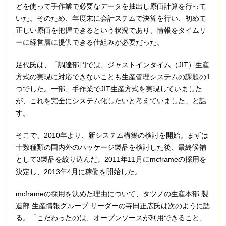
どを使って手作業で必要なデータを抽出し原価計算を行って
いた。そのため、年度末に会計ステムで決算を行い、初めて
正しい原価を把握できるという状況であり、情報をタイムリ
ーに経営層に提供できる仕組みが必要だった。
足代氏は、「調達部門では、ジャストインタイム（JIT）生産
方式の実現に対応できないことも生産管理システムの課題の1
つでした。一部、手作業でJIT生産方式を実現していました
が、これを完全にシステム化したいと考えていました」と話
す。
そこで、2010年より、新システム構築の検討を開始。まずは
十数種類の国内外のパッケージ製品を検討した後、最終候補
として3製品を絞り込んだ。2011年11月にmcframeの採用を
決定し、2013年4月に稼働を開始した。
mcframeの採用を決めた理由について、タツノの生産本部 製
造部 生産情報グループ リーダーの寺田正広氏は次のように語
る。「こだわったのは、オープンソースが利用できること、