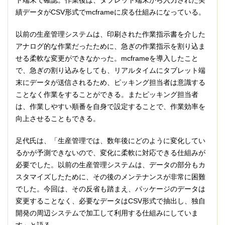
績データがCSV形式でmcframeに戻る仕組みになっている。
以前の生産管理システムは、印刷された作業指示書を介した
アナログ的な作業だったために、急ぎの作業指示を割り込ま
せる柔軟な変更ができなかった。mcframeを導入したこと
で、急ぎの割り込みをしても、リアルタイムにタブレット端
末にデータが送信されるため、ピッキング担当者は意識する
ことなく作業をすることができる。またピッキング担当者
は、作業しやすい順番を自身で設定することで、作業効率を
向上させることもできる。
足代氏は、「生産管理では、数年後にどのように変化してい
るかが予測できないので、変化に柔軟に対応できる仕組みが
必要でした。以前の生産管理システムは、データの部分もカ
スタマイズしたために、その後のメンテナンスが非常に困難
でした。今回は、その反省も踏まえ、パッケージのデータは
変更することなく、必要なデータはCSV形式で抽出し、独自
開発の周辺システムで加工して利用する仕組みにしていま
す」と語る。