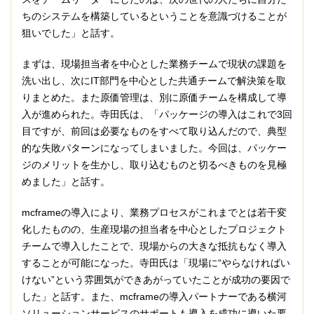
ちのシステムを構築しているということを意識づけることが
狙いでした」と話す。
まずは、現場担当者を中心とした業務チームで現状の課題を
洗い出し、次にIT部門を中心とした共通チームで解決策を取
りまとめた。また原価管理は、別に原価チームを構成して導
入が進められた。寺田氏は、「パッケージの導入はこれで3回
目ですが、前回は必要なものをすべて取り込んだので、典型
的な失敗パターンになってしまいました。今回は、パッケー
ジのメリットを生かし、取り込むものと切るべきものを見極
めました」と話す。
mcframeの導入により、業務プロセスがこれまでとは若干変
化したものの、生産現場の担当者を中心としたプロジェクト
チームで導入したことで、現場からの大きな抵抗もなく導入
することが可能になった。寺田氏は「現場に“やらなければい
けない”という雰囲気ができあがっていたことが成功の要因で
した」と話す。また、mcframeの導入パートナーである横河
ソリューションサービスのサポートも導入を成功に導いた要