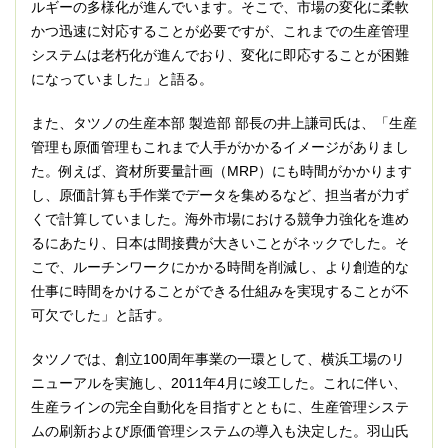
ルギーの多様化が進んでいます。そこで、市場の変化に柔軟
かつ迅速に対応することが必要ですが、これまでの生産管理
システムは老朽化が進んでおり、変化に即応することが困難
になっていました」と語る。
また、タツノの生産本部 製造部 部長の井上謙司氏は、「生産
管理も原価管理もこれまで人手がかかるイメージがありまし
た。例えば、資材所要量計画（MRP）にも時間がかかります
し、原価計算も手作業でデータを集めるなど、担当者が力ず
くで計算していました。海外市場における競争力強化を進め
るにあたり、日本は間接費が大きいことがネックでした。そ
こで、ルーチンワークにかかる時間を削減し、より創造的な
仕事に時間をかけることができる仕組みを実現することが不
可欠でした」と話す。
タツノでは、創立100周年事業の一環として、横浜工場のリ
ニューアルを実施し、2011年4月に竣工した。これに伴い、
生産ラインの完全自動化を目指すとともに、生産管理システ
ムの刷新および原価管理システムの導入も決定した。羽山氏