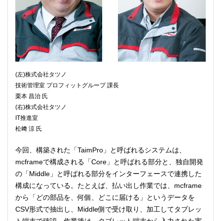
(左)株式会社タツノ
技術管理室 プロフィットグループ 課長
栗本 昌治 氏
(右)株式会社タツノ
IT推進室
松﨑 涼 氏
今回、構築された「TaimPro」と呼ばれるシステムは、
mcframeで構成される「Core」と呼ばれる部分と、独自開発
の「Middle」と呼ばれる部分をインターフェースで連携した
構成になっている。たとえば、払い出し作業では、mcframe
から「どの部品を、何個、どこに届ける」というデータを
CSV形式で抽出し、Middle側で受け取り、加工してタブレッ
ト端末で確認。作業後は、タブレット端末から入力された実