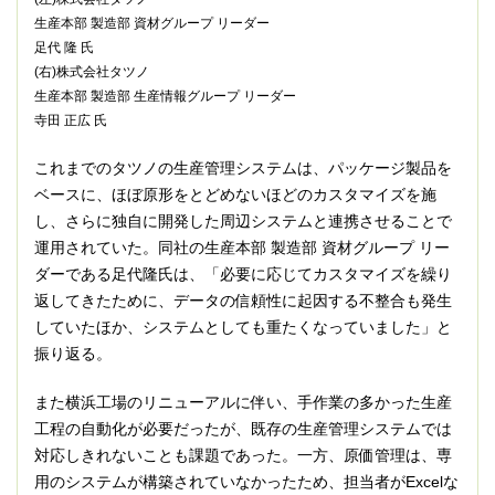
生産本部 製造部 資材グループ リーダー
足代 隆 氏
(右)株式会社タツノ
生産本部 製造部 生産情報グループ リーダー
寺田 正広 氏
これまでのタツノの生産管理システムは、パッケージ製品を
ベースに、ほぼ原形をとどめないほどのカスタマイズを施
し、さらに独自に開発した周辺システムと連携させることで
運用されていた。同社の生産本部 製造部 資材グループ リー
ダーである足代隆氏は、「必要に応じてカスタマイズを繰り
返してきたために、データの信頼性に起因する不整合も発生
していたほか、システムとしても重たくなっていました」と
振り返る。
また横浜工場のリニューアルに伴い、手作業の多かった生産
工程の自動化が必要だったが、既存の生産管理システムでは
対応しきれないことも課題であった。一方、原価管理は、専
用のシステムが構築されていなかったため、担当者がExcelな