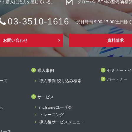
フト購入に抵抗を感じている。
グローバルSCMの整備/再構
03-3510-1616
受付時間 9:00-17:00(土日除く
お問い合わせ
資料請求
導入事例
セミナー・イ
パートナー
リーズ
導入事例 絞り込み検索
サービス
mcframeユーザ会
ES
トレーニング
導入後サービスメニュー
 シリーズ