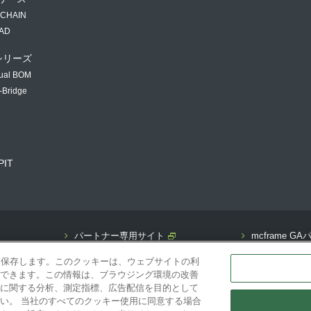
 CHAIN
PAD
 シリーズ
ual BOM
-Bridge
PIT
パートナー専用サイト
mcframe 
）を保存します。このクッキーは、ウェブサイトの利
できます。この情報は、ブラウジング環境の改善
に関する分析、測定指標、広告配信を目的として
い。 当社のすべてのクッキー使用に同意する場合