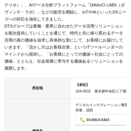
テリオ）」、AIデータ分析プラットフォーム「DAVinCI LABS（ダ
ヴィンチ・ラボ）」などの販売を開始し、IoTやAIといったDXニー
ズへの対応を強化してきました。
DTSグループは業種・業界に合わせたデータ活用ソリューション
を順次提供していくことを通じて、時代と共に移り変わるデータ
活用の真の価値を追求し具体的な形にして、お客様にお届けして
いきます。「活かし方はお客様次第」というITツールベンダーの
マインドから脱却し、「お客様にとっての価値＝社会にとっての
価値」ととらえ、社会発展に寄与する価値あるソリューションを
展開します。
【本社】
所在地
104-0032 東京都中央区八丁堀2-
デジタルインテグレーション事業
伊東、須田
03-6914-5403