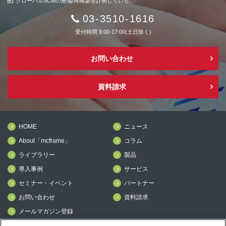
グローバルSCMの整備/再構築を計画している。
03-3510-1616
受付時間 9:00-17:00(土日除く)
お問い合わせ
資料請求
HOME
ニュース
About「mcframe」
コラム
ライブラリー
製品
導入事例
サービス
セミナー・イベント
パートナー
お問い合わせ
資料請求
メールマガジン登録
mcframe Day