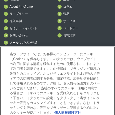
About「mcframe」
コラム
ライブラリー
製品
導入事例
サービス
セミナー・イベント
パートナー
お問い合わせ
資料請求
メールマガジン登録
mcframe Day
当ウェブサイトでは、お客様のコンピューターにクッキー
（Cookie）を保存します。このクッキーは、ウェブサイト
の利用に関する情報を収集するために使用され、これによっ
mcframeナビ（ユーザ登録者）
て利用者を記憶できます。この情報は、ブラウジング環境の
mcframeユーザ会サイト（MCUG会員専用）
改善とカスタマイズ、および当ウェブサイトおよび他のメデ
ID発行をご希望の方はこちら
ィアでの訪問者に関する分析、測定指標、広告配信を目的と
して使用されるものです。詳細は、個人情報保護方針のペー
パートナー専用サイト
ジをご覧ください。 当社のすべてのクッキー使用に同意す
mcframe GAパートナー専用サイト
る場合は、［すべてのクッキーを受け入れる］をクリックし
MIJS
て下さい。［クッキーの設定］をクリックして当サイトのク
ッキー設定をカスタマイズすることもできます。なお、トラ
ッキングを行わない設定をブラウザーに記憶するために1つ
のクッキーが使用されます。
個人情報保護方針
B-EN-Gについて