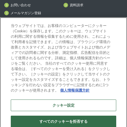
お問い合わせ
資料請求
メールマガジン登録
mcframe Day
当ウェブサイトでは、お客様のコンピューターにクッキー
（Cookie）を保存します。このクッキーは、ウェブサイト
の利用に関する情報を収集するために使用され、これによっ
mcframeナビ（ユーザ登録者）
て利用者を記憶できます。この情報は、ブラウジング環境の
mcframeユーザ会サイト（MCUG会員専用）
改善とカスタマイズ、および当ウェブサイトおよび他のメデ
ID発行をご希望の方はこちら
ィアでの訪問者に関する分析、測定指標、広告配信を目的と
して使用されるものです。詳細は、個人情報保護方針のペー
パートナー専用サイト
ジをご覧ください。 当社のすべてのクッキー使用に同意す
mcframe GAパートナー専用サイト
る場合は、［すべてのクッキーを受け入れる］をクリックし
MIJS
て下さい。［クッキーの設定］をクリックして当サイトのク
ッキー設定をカスタマイズすることもできます。なお、トラ
ッキングを行わない設定をブラウザーに記憶するために1つ
のクッキーが使用されます。
個人情報保護方針
B-EN-Gについて
プライバシーポリシー
サイトポリシー
クッキー設定
ビジネスエンジニアリング株式会社
すべてのクッキーを拒否する
Copyright(C) Business Engineering Corporation. All rights reserved.