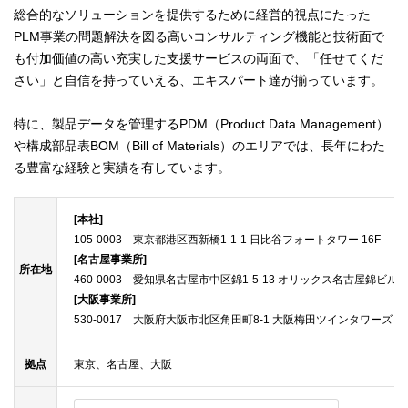
総合的なソリューションを提供するために経営的視点にたった
PLM事業の問題解決を図る高いコンサルティング機能と技術面で
も付加価値の高い充実した支援サービスの両面で、「任せてくだ
さい」と自信を持っていえる、エキスパート達が揃っています。
特に、製品データを管理するPDM（Product Data Management）
や構成部品表BOM（Bill of Materials）のエリアでは、長年にわた
る豊富な経験と実績を有しています。
[本社]
105-0003 東京都港区西新橋1-1-1 日比谷フォートタワー 16F
[名古屋事業所]
所在地
460-0003 愛知県名古屋市中区錦1-5-13 オリックス名古屋錦ビル1
[大阪事業所]
530-0017 大阪府大阪市北区角田町8-1 大阪梅田ツインタワーズ・
拠点
東京、名古屋、大阪