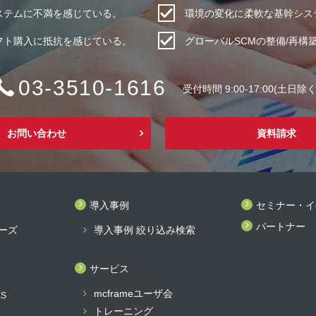
システムに不満を感じている。
環境の変化に柔軟な基幹シス
フト購入に抵抗を感じている。
グローバルSCMの整備/再構
03-3510-1616
受付時間 9:00-17:00(土日除く
お問い合わせ
資料請求
導入事例
セミナー・イ
パートナー
リーズ
導入事例 絞り込み検索
サービス
mcframeユーザ会
ES
トレーニング