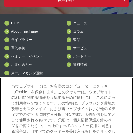
HOME
ニュース
About「mcframe」
コラム
ライブラリー
製品
導入事例
サービス
セミナー・イベント
パートナー
お問い合わせ
資料請求
メールマガジン登録
mcframe Day
当ウェブサイトでは、お客様のコンピューターにクッキー
（Cookie）を保存します。このクッキーは、ウェブサイト
の利用に関する情報を収集するために使用され、これによっ
mcframeナビ（ユーザ登録者）
て利用者を記憶できます。この情報は、ブラウジング環境の
mcframeユーザ会サイト（MCUG会員専用）
改善とカスタマイズ、および当ウェブサイトおよび他のメデ
ID発行をご希望の方はこちら
ィアでの訪問者に関する分析、測定指標、広告配信を目的と
して使用されるものです。詳細は、個人情報保護方針のペー
パートナー専用サイト
ジをご覧ください。 当社のすべてのクッキー使用に同意す
mcframe GAパートナー専用サイト
る場合は、［すべてのクッキーを受け入れる］をクリックし