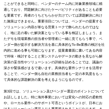
ことができると同時に、ベンダーのチーム内に対象業務領域に精
通しており、問題解決に向けたケーパビリティがあることも必要
な要素です。両者のうちどちらかが欠けていては課題解決に向け
た施策はできません。重要項目については、ベンダーの提案する
ソリューション内容が単なる営業トークで飾られたものではな
く、地に足の着いた解決案となっている事を検証しましょう。ま
たデモを現場業務の担当者や管理者に一緒に見てもらう事で、ベ
ンダー側が提示する解決方法を基に具体的なTo-Be業務の検討を社
内的に進める事も可能になります。提案書書面に書いてある内容
で吟味・検討することと実システムやデータの動きを見ながら解
決策の妥当性やソリューションの詳細を詰めることでは、議論の
深さや緊張感がまるで違います。具体的な要件シナリオを活用す
ることで、ベンダー側も自社の業務担当者も一定の本気度をもっ
て具体的な課題解決の案を考えるようになるのです。
第3回では、ソリューション及びベンダー選定のポイントについて
お話ししました。特に海外事業においては変化への対応の柔軟性
や、ローカル要件へのサポート可否というポイントが、日本にお
けるソリューション選定よりも重要視されることになります。ま