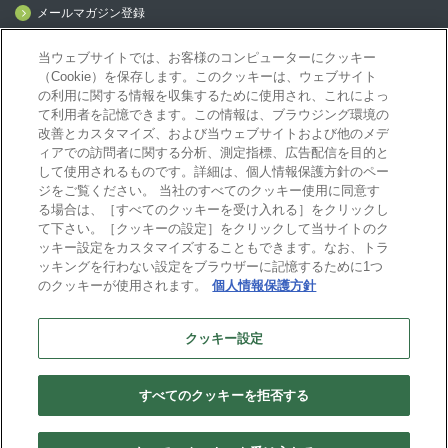
メールマガジン登録
mcframe Day
当ウェブサイトでは、お客様のコンピューターにクッキー
（Cookie）を保存します。このクッキーは、ウェブサイト
の利用に関する情報を収集するために使用され、これによっ
mcframeナビ（ユーザ登録者）
て利用者を記憶できます。この情報は、ブラウジング環境の
mcframeユーザ会サイト（MCUG会員専用）
改善とカスタマイズ、および当ウェブサイトおよび他のメデ
ィアでの訪問者に関する分析、測定指標、広告配信を目的と
ID発行をご希望の方はこちら
して使用されるものです。詳細は、個人情報保護方針のペー
パートナー専用サイト
ジをご覧ください。 当社のすべてのクッキー使用に同意す
mcframe GAパートナー専用サイト
る場合は、［すべてのクッキーを受け入れる］をクリックし
MIJS
て下さい。［クッキーの設定］をクリックして当サイトのク
ッキー設定をカスタマイズすることもできます。なお、トラ
ッキングを行わない設定をブラウザーに記憶するために1つ
のクッキーが使用されます。
個人情報保護方針
B-EN-Gについて
プライバシーポリシー
サイトポリシー
クッキー設定
ビジネスエンジニアリング株式会社
すべてのクッキーを拒否する
Copyright(C) Business Engineering Corporation. All rights reserved.