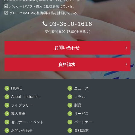
パッケージソフト購入に抵抗を感じている。
グローバルSCMの整備/再構築を計画している。
03-3510-1616
受付時間 9:00-17:00(土日除く)
お問い合わせ
資料請求
HOME
ニュース
About「mcframe」
コラム
ライブラリー
製品
導入事例
サービス
セミナー・イベント
パートナー
お問い合わせ
資料請求