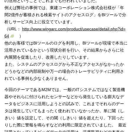
の活用ということでこれまでも行われていました。
例えば弊社の事例では、東建コーポレーション株式会社様が「年
間2億件が蓄積される検索サイトのアクセスログ」をBIツールで分
析しサービス向上に役立てています。
（URL：
http://www.wingarc.com/product/usecase/detail.php?id=
64
）
他のお客様ではBIツールのログを利用し、BIツールが現場で本当に
活用されているかという現状分析を行い、その結果からさらに社
内展開を促進したり、改善したりしています。
また、システムのアクセスログから不正なアクセスがなかったか
どうかなどの内部統制や万一の場合のトレーサビリティに利用さ
れている事例も少なくありません。
今回のテーマであるM2Mでは、一般のITシステムではなく製造機
器やそれらに付けられたセンサーなどから発生している膨大なデ
ータをビジネスに活用しようとの試みで、これまでそれらのデー
タは発生していてもまったく使われていなかったか、単に閾（し
きい）値を設定して、その閾（しきい）値を超えたり、下回った
りした際に警報を鳴らすなどの利用に限定されていました。 最近