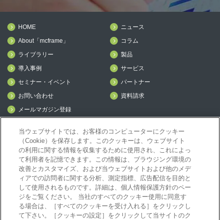
HOME
ニュース
About「mcframe」
コラム
ライブラリー
製品
導入事例
サービス
セミナー・イベント
パートナー
お問い合わせ
資料請求
メールマガジン登録
mcframe Day
当ウェブサイトでは、お客様のコンピューターにクッキー
（Cookie）を保存します。このクッキーは、ウェブサイト
の利用に関する情報を収集するために使用され、これによっ
mcframeナビ（ユーザ登録者）
て利用者を記憶できます。この情報は、ブラウジング環境の
mcframeユーザ会サイト（MCUG会員専用）
改善とカスタマイズ、および当ウェブサイトおよび他のメデ
ID発行をご希望の方はこちら
ィアでの訪問者に関する分析、測定指標、広告配信を目的と
して使用されるものです。詳細は、個人情報保護方針のペー
パートナー専用サイト
ジをご覧ください。 当社のすべてのクッキー使用に同意す
mcframe GAパートナー専用サイト
る場合は、［すべてのクッキーを受け入れる］をクリックし
MIJS
て下さい。［クッキーの設定］をクリックして当サイトのク