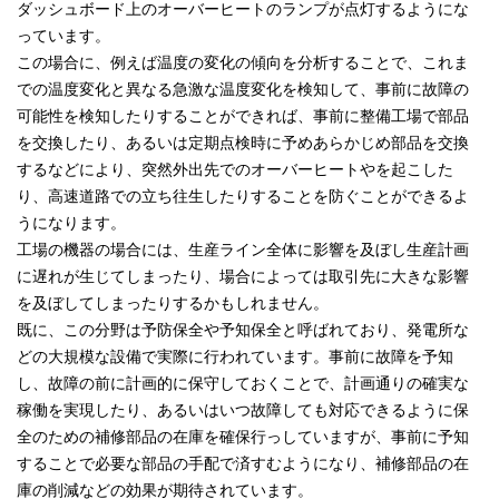
ダッシュボード上のオーバーヒートのランプが点灯するようにな
っています。
この場合に、例えば温度の変化の傾向を分析することで、これま
での温度変化と異なる急激な温度変化を検知して、事前に故障の
可能性を検知したりすることができれば、事前に整備工場で部品
を交換したり、あるいは定期点検時に予めあらかじめ部品を交換
するなどにより、突然外出先でのオーバーヒートやを起こした
り、高速道路での立ち往生したりすることを防ぐことができるよ
うになります。
工場の機器の場合には、生産ライン全体に影響を及ぼし生産計画
に遅れが生じてしまったり、場合によっては取引先に大きな影響
を及ぼしてしまったりするかもしれません。
既に、この分野は予防保全や予知保全と呼ばれており、発電所な
どの大規模な設備で実際に行われています。事前に故障を予知
し、故障の前に計画的に保守しておくことで、計画通りの確実な
稼働を実現したり、あるいはいつ故障しても対応できるように保
全のための補修部品の在庫を確保行っしていますが、事前に予知
することで必要な部品の手配で済すむようになり、補修部品の在
庫の削減などの効果が期待されています。