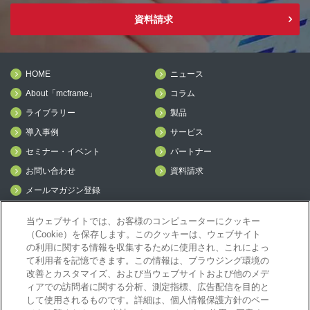
資料請求
HOME
ニュース
About「mcframe」
コラム
ライブラリー
製品
導入事例
サービス
セミナー・イベント
パートナー
お問い合わせ
資料請求
メールマガジン登録
mcframe Day
当ウェブサイトでは、お客様のコンピューターにクッキー
（Cookie）を保存します。このクッキーは、ウェブサイト
の利用に関する情報を収集するために使用され、これによっ
mcframeナビ（ユーザ登録者）
て利用者を記憶できます。この情報は、ブラウジング環境の
mcframeユーザ会サイト（MCUG会員専用）
改善とカスタマイズ、および当ウェブサイトおよび他のメデ
ィアでの訪問者に関する分析、測定指標、広告配信を目的と
ID発行をご希望の方はこちら
して使用されるものです。詳細は、個人情報保護方針のペー
パートナー専用サイト