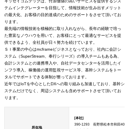
キッセイコムテックは、付加価値の高いサービスを提供するシス
テムインテグレーターを目指して、情報技術が生み出すメリット
の最大化、お客様の目的達成のためのサポートをさせて頂いてお
ります。
最先端の情報技術を積極的に取り入れながら、長年の経験で培っ
た豊富なノウハウを用いて、お客様にとって最適なサービスを提
供できるよう、全社員が日々努力を続けています。
ＳＩ事業の中心はmcframeビジネスとなっており、社内に会計シ
ステム（SuperStream、奉行シリーズ）の導入チームもある為、
会計システムとの連携導入や、自社データセンターを活用したイ
ンフラ導入、稼働後の運用監視サービス等、基幹システムをトー
タルでサポートできる体制が整っております。
近年ではIoTを中心としたDXへの取り組みも加速しており、基幹シ
ステムだけでなく、周辺システムも含めサポートさせて頂いてお
ります。
[本社]
390-1293 長野県松本市和田4010-
所在地