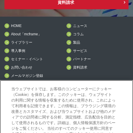
資料請求
HOME
ニュース
About「mcframe」
コラム
ライブラリー
製品
導入事例
サービス
セミナー・イベント
パートナー
お問い合わせ
資料請求
メールマガジン登録
mcframe Day
当ウェブサイトでは、お客様のコンピューターにクッキー
（Cookie）を保存します。このクッキーは、ウェブサイト
の利用に関する情報を収集するために使用され、これによっ
mcframeナビ（ユーザ登録者）
て利用者を記憶できます。この情報は、ブラウジング環境の
mcframeユーザ会サイト（MCUG会員専用）
改善とカスタマイズ、および当ウェブサイトおよび他のメデ
ID発行をご希望の方はこちら
ィアでの訪問者に関する分析、測定指標、広告配信を目的と
して使用されるものです。詳細は、個人情報保護方針のペー
パートナー専用サイト
ジをご覧ください。 当社のすべてのクッキー使用に同意す
mcframe GAパートナー専用サイト