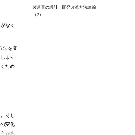
製造業の設計・開発改革方法論編
（2）
味がなく
方法を変
生します
いくため
う。そし
境の変化
どうかも