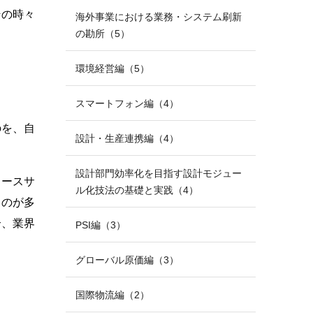
その時々
海外事業における業務・システム刷新
の勘所（5）
環境経営編（5）
スマートフォン編（4）
のを、自
設計・生産連携編（4）
設計部門効率化を目指す設計モジュー
ュースサ
ル化技法の基礎と実践（4）
ものが多
合、業界
PSI編（3）
。
グローバル原価編（3）
国際物流編（2）