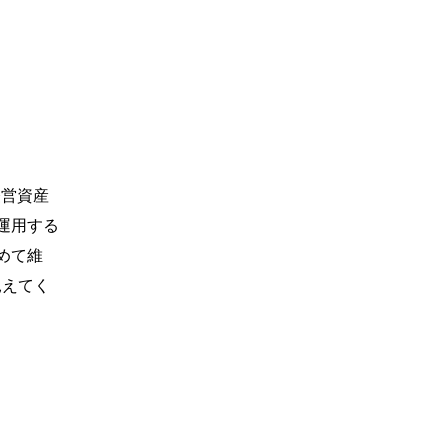
経営資産
運用する
めて維
見えてく