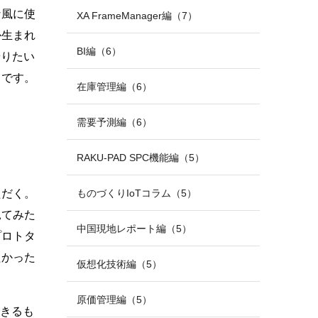
な風に使
XA FrameManager編（7）
か生まれ
BI編（6）
やりたい
とです。
在庫管理編（6）
需要予測編（6）
RAKU-PAD SPC機能編（5）
ものづくりIoTコラム（5）
ただく。
見てみた
中国現地レポート編（5）
プロトタ
たかった
仮想化技術編（5）
原価管理編（5）
できるも