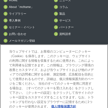
HOME
ニュース
About「mcframe」
コラム
ライブラリー
製品
導入事例
サービス
セミナー・イベント
パートナー
お問い合わせ
資料請求
メールマガジン登録
mcframe Day
当ウェブサイトでは、お客様のコンピューターにクッキー
（Cookie）を保存します。このクッキーは、ウェブサイト
の利用に関する情報を収集するために使用され、これによっ
mcframeナビ（ユーザ登録者）
て利用者を記憶できます。この情報は、ブラウジング環境の
mcframeユーザ会サイト（MCUG会員専用）
改善とカスタマイズ、および当ウェブサイトおよび他のメデ
ィアでの訪問者に関する分析、測定指標、広告配信を目的と
ID発行をご希望の方はこちら
して使用されるものです。詳細は、個人情報保護方針のペー
パートナー専用サイト
ジをご覧ください。 当社のすべてのクッキー使用に同意す
mcframe GAパートナー専用サイト
る場合は、［すべてのクッキーを受け入れる］をクリックし
MIJS
て下さい。［クッキーの設定］をクリックして当サイトのク
ッキー設定をカスタマイズすることもできます。なお、トラ
ッキングを行わない設定をブラウザーに記憶するために1つ
のクッキーが使用されます。
個人情報保護方針
B-EN-Gについて