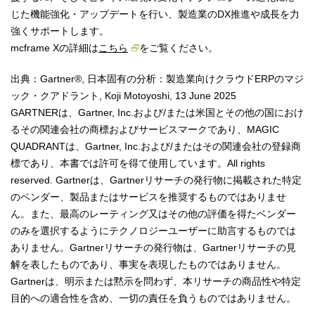
じた機能強化・アップデートを行い、製造業のDX推進や成長を力
強くサポートします。
mcframe Xの詳細は
こちら
をご覧ください。
出典：Gartner®, 日本固有の分析：製造業向けクラウドERPのマジ
ック・クアドラント, Koji Motoyoshi, 13 June 2025
GARTNERは、Gartner, Inc.および/または米国とその他の国におけ
るその関連会社の商標およびサービスマークであり、MAGIC
QUADRANTは、Gartner, Inc.および/またはその関連会社の登録商
標であり、本書では許可を得て使用しています。All rights
reserved. Gartnerは、Gartnerリサーチの発行物に掲載された特定
のベンダー、製品またはサービスを推奨するものではありませ
ん。また、最高のレーティング又はその他の評価を得たベンダー
のみを選択するようにテクノロジーユーザーに助言するものでは
ありません。Gartnerリサーチの発行物は、Gartnerリサーチの見
解を表したものであり、事実を表現したものではありません。
Gartnerは、明示または黙示を問わず、本リサーチの商品性や特定
目的への適合性を含め、一切の責任を負うものではありません。