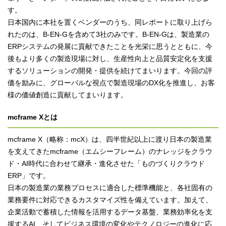
す。
日本国内に本社を置くベンダーのうち、同レポートに取り上げら
れたのは、B-EN-Gを含めて3社のみです。
B-EN-Gは、製造業の
ERPシステムの発展に貢献できたことを光栄に思うとともに、今
後もより多くの製造現場に対し、生産性向上と品質安定化を支援
するソリューションの開発・提供を続けてまいります。今回の評
価を励みに、グローバルな視点で製造現場のDX化を推進し、お客
様の価値創造に貢献してまいります。
mcframe Xとは
mcframe X（略称：mcX）は、四半世紀以上に渡り日本の製造業
を支えてきたmcframe（エムシーフレーム）のナレッジをクラウ
ド・AI時代に合わせて継承・進化させた「ものづくりクラウド
ERP」です。
日本の製造業の業務プロセスに適合した標準機能と、各社固有の
業務要件に対応できるカスタマイズ性を備えています。加えて、
企業活動で蓄積した情報を活用するデータ基盤、業務効率化を支
援するAI、そしてビジネス環境の変化やテクノロジーの進化に応