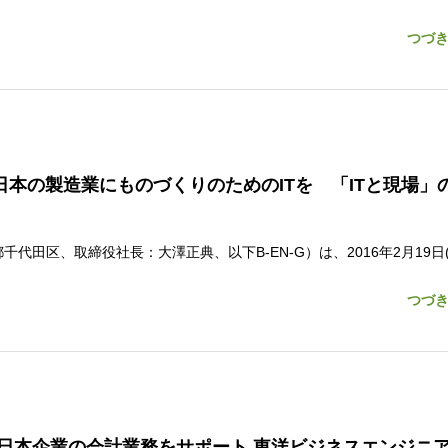
つづ
6」開催～日本の製造業にものづくりのためのITを 「ITと現場」
田区、取締役社長：大澤正典、以下B-EN-G）は、2016年2月19日(
つづ
日本企業の会計業務をサポート 東洋ビジネスエンジニ