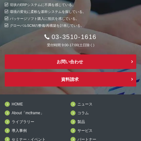
現状のERPシステムに不満を感じている。
環境の変化に柔軟な基幹システムを探している。
パッケージソフト購入に抵抗を感じている。
グローバルSCMの整備/再構築を計画している。
03-3510-1616
受付時間 9:00-17:00(土日除く)
お問い合わせ
資料請求
HOME
ニュース
About「mcframe」
コラム
ライブラリー
製品
導入事例
サービス
セミナー・イベント
パートナー