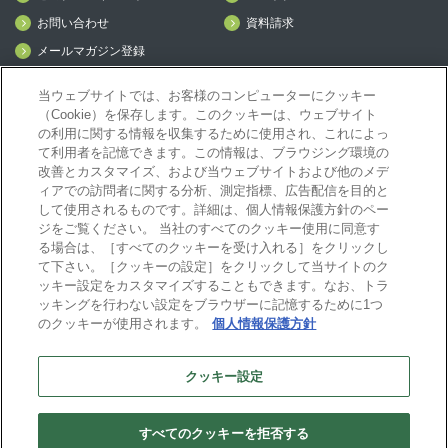
お問い合わせ
資料請求
メールマガジン登録
mcframe Day
当ウェブサイトでは、お客様のコンピューターにクッキー
（Cookie）を保存します。このクッキーは、ウェブサイト
の利用に関する情報を収集するために使用され、これによっ
mcframeナビ（ユーザ登録者）
て利用者を記憶できます。この情報は、ブラウジング環境の
mcframeユーザ会サイト（MCUG会員専用）
改善とカスタマイズ、および当ウェブサイトおよび他のメデ
ィアでの訪問者に関する分析、測定指標、広告配信を目的と
ID発行をご希望の方はこちら
して使用されるものです。詳細は、個人情報保護方針のペー
パートナー専用サイト
ジをご覧ください。 当社のすべてのクッキー使用に同意す
mcframe GAパートナー専用サイト
る場合は、［すべてのクッキーを受け入れる］をクリックし
MIJS
て下さい。［クッキーの設定］をクリックして当サイトのク
ッキー設定をカスタマイズすることもできます。なお、トラ
ッキングを行わない設定をブラウザーに記憶するために1つ
のクッキーが使用されます。
個人情報保護方針
B-EN-Gについて
プライバシーポリシー
サイトポリシー
クッキー設定
ビジネスエンジニアリング株式会社
すべてのクッキーを拒否する
Copyright(C) Business Engineering Corporation. All rights reserved.