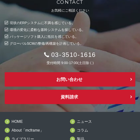
CONTACT
お気軽にご相談ください
現状のERPシステムに不満を感じている。
環境の変化に柔軟な基幹システムを探している。
パッケージソフト購入に抵抗を感じている。
グローバルSCMの整備/再構築を計画している。
03-3510-1616
受付時間 9:00-17:00(土日除く)
お問い合わせ
資料請求
HOME
ニュース
About「mcframe」
コラム
ライブラリー
製品