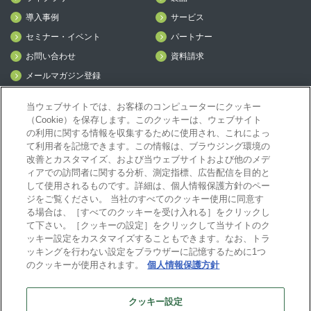
導入事例
サービス
セミナー・イベント
パートナー
お問い合わせ
資料請求
メールマガジン登録
mcframe Day
当ウェブサイトでは、お客様のコンピューターにクッキー
（Cookie）を保存します。このクッキーは、ウェブサイト
の利用に関する情報を収集するために使用され、これによっ
mcframeナビ（ユーザ登録者）
て利用者を記憶できます。この情報は、ブラウジング環境の
mcframeユーザ会サイト（MCUG会員専用）
改善とカスタマイズ、および当ウェブサイトおよび他のメデ
ィアでの訪問者に関する分析、測定指標、広告配信を目的と
ID発行をご希望の方はこちら
して使用されるものです。詳細は、個人情報保護方針のペー
パートナー専用サイト
ジをご覧ください。 当社のすべてのクッキー使用に同意す
mcframe GAパートナー専用サイト
る場合は、［すべてのクッキーを受け入れる］をクリックし
MIJS
て下さい。［クッキーの設定］をクリックして当サイトのク
ッキー設定をカスタマイズすることもできます。なお、トラ
ッキングを行わない設定をブラウザーに記憶するために1つ
のクッキーが使用されます。
個人情報保護方針
B-EN-Gについて
プライバシーポリシー
サイトポリシー
クッキー設定