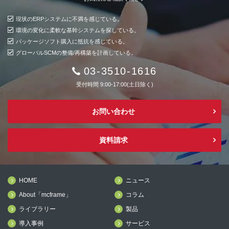
現状のERPシステムに不満を感じている。
環境の変化に柔軟な基幹システムを探している。
パッケージソフト購入に抵抗を感じている。
グローバルSCMの整備/再構築を計画している。
03-3510-1616
受付時間 9:00-17:00(土日除く)
お問い合わせ
資料請求
HOME
ニュース
About「mcframe」
コラム
ライブラリー
製品
導入事例
サービス