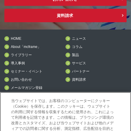
資料請求
HOME
ニュース
About「mcframe」
コラム
ライブラリー
製品
導入事例
サービス
セミナー・イベント
パートナー
お問い合わせ
資料請求
メールマガジン登録
mcframe Day
当ウェブサイトでは、お客様のコンピューターにクッキー
（Cookie）を保存します。このクッキーは、ウェブサイト
の利用に関する情報を収集するために使用され、これによっ
mcframeナビ（ユーザ登録者）
て利用者を記憶できます。この情報は、ブラウジング環境の
mcframeユーザ会サイト（MCUG会員専用）
改善とカスタマイズ、および当ウェブサイトおよび他のメデ
ィアでの訪問者に関する分析、測定指標、広告配信を目的と
ID発行をご希望の方はこちら