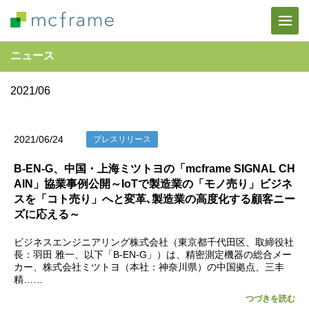
ニュース
2021/06
2021/06/24
プレスリリース
B-EN-G、中国・上海ミツトヨの「mcframe SIGNAL CH
AIN」協業事例公開～IoTで製造業の「モノ売り」ビジネ
スを「コト売り」へと変革､製造業の高度化する顧客ニー
ズに応える～
ビジネスエンジニアリング株式会社（東京都千代田区、取締役社
長：羽田 雅一、以下「B-EN-G」）は、精密測定機器の総合メー
カー、株式会社ミツトヨ（本社：神奈川県）の中国拠点、三丰
精……
つづきを読む