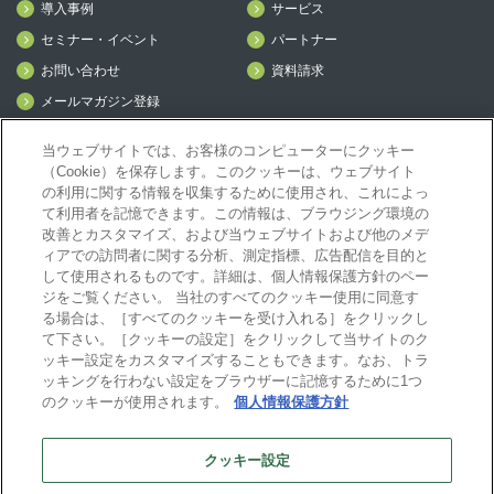
導入事例
サービス
セミナー・イベント
パートナー
お問い合わせ
資料請求
メールマガジン登録
mcframe Day
当ウェブサイトでは、お客様のコンピューターにクッキー
（Cookie）を保存します。このクッキーは、ウェブサイト
の利用に関する情報を収集するために使用され、これによっ
mcframeナビ（ユーザ登録者）
て利用者を記憶できます。この情報は、ブラウジング環境の
mcframeユーザ会サイト（MCUG会員専用）
改善とカスタマイズ、および当ウェブサイトおよび他のメデ
ィアでの訪問者に関する分析、測定指標、広告配信を目的と
ID発行をご希望の方はこちら
して使用されるものです。詳細は、個人情報保護方針のペー
パートナー専用サイト
ジをご覧ください。 当社のすべてのクッキー使用に同意す
mcframe GAパートナー専用サイト
る場合は、［すべてのクッキーを受け入れる］をクリックし
MIJS
て下さい。［クッキーの設定］をクリックして当サイトのク
ッキー設定をカスタマイズすることもできます。なお、トラ
ッキングを行わない設定をブラウザーに記憶するために1つ
のクッキーが使用されます。
個人情報保護方針
B-EN-Gについて
プライバシーポリシー
サイトポリシー
クッキー設定
ビジネスエンジニアリング株式会社