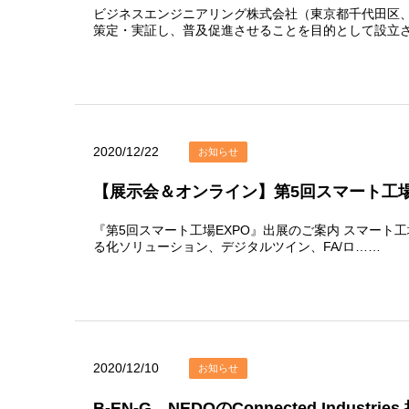
ビジネスエンジニアリング株式会社（東京都千代田区、
策定・実証し、普及促進させることを目的として設立
2020/12/22
お知らせ
【展示会＆オンライン】第5回スマート工場
『第5回スマート工場EXPO』出展のご案内 スマート工場
る化ソリューション、デジタルツイン、FA/ロ……
2020/12/10
お知らせ
B-EN-G、NEDOのConnected Ind