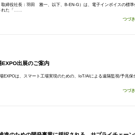
取締役社長：羽田 雅一、以下、B-EN-G）は、電子インボイスの標準
された「……
つづ
EXPO出展のご案内
EXPOは、スマート工場実現のための、IoT/AIによる遠隔監視/予兆保
つづ
ustries 推進のための開発事業に採択される サプライチェー