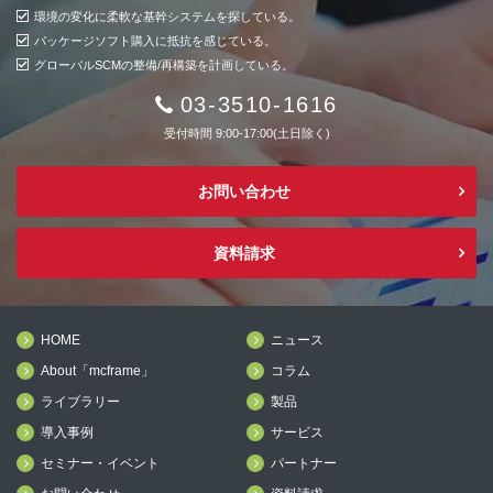
環境の変化に柔軟な基幹システムを探している。
パッケージソフト購入に抵抗を感じている。
グローバルSCMの整備/再構築を計画している。
03-3510-1616
受付時間 9:00-17:00(土日除く)
お問い合わせ
資料請求
HOME
ニュース
About「mcframe」
コラム
ライブラリー
製品
導入事例
サービス
セミナー・イベント
パートナー