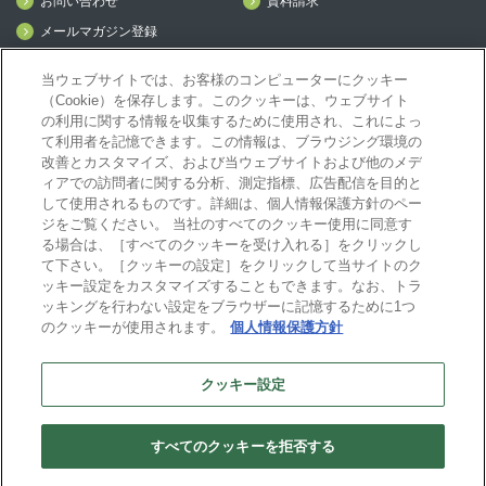
お問い合わせ
資料請求
メールマガジン登録
mcframe Day
当ウェブサイトでは、お客様のコンピューターにクッキー
（Cookie）を保存します。このクッキーは、ウェブサイト
の利用に関する情報を収集するために使用され、これによっ
mcframeナビ（ユーザ登録者）
て利用者を記憶できます。この情報は、ブラウジング環境の
mcframeユーザ会サイト（MCUG会員専用）
改善とカスタマイズ、および当ウェブサイトおよび他のメデ
ィアでの訪問者に関する分析、測定指標、広告配信を目的と
ID発行をご希望の方はこちら
して使用されるものです。詳細は、個人情報保護方針のペー
パートナー専用サイト
ジをご覧ください。 当社のすべてのクッキー使用に同意す
mcframe GAパートナー専用サイト
る場合は、［すべてのクッキーを受け入れる］をクリックし
MIJS
て下さい。［クッキーの設定］をクリックして当サイトのク
ッキー設定をカスタマイズすることもできます。なお、トラ
ッキングを行わない設定をブラウザーに記憶するために1つ
のクッキーが使用されます。
個人情報保護方針
B-EN-Gについて
プライバシーポリシー
サイトポリシー
クッキー設定
ビジネスエンジニアリング株式会社
すべてのクッキーを拒否する
Copyright(C) Business Engineering Corporation. All rights reserved.