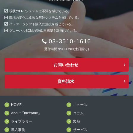
現状のERPシステムに不満を感じている。
環境の変化に柔軟な基幹システムを探している。
パッケージソフト購入に抵抗を感じている。
グローバルSCMの整備/再構築を計画している。
03-3510-1616
受付時間 9:00-17:00(土日除く)
お問い合わせ
資料請求
HOME
ニュース
About「mcframe」
コラム
ライブラリー
製品
導入事例
サービス