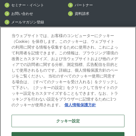
セミナー・イベント
パートナー
お問い合わせ
資料請求
メールマガジン登録
mcframe Day
当ウェブサイトでは、お客様のコンピューターにクッキー
（Cookie）を保存します。このクッキーは、ウェブサイト
の利用に関する情報を収集するために使用され、これによっ
mcframeナビ（ユーザ登録者）
て利用者を記憶できます。この情報は、ブラウジング環境の
mcframeユーザ会サイト（MCUG会員専用）
改善とカスタマイズ、および当ウェブサイトおよび他のメデ
ィアでの訪問者に関する分析、測定指標、広告配信を目的と
ID発行をご希望の方はこちら
して使用されるものです。詳細は、個人情報保護方針のペー
パートナー専用サイト
ジをご覧ください。 当社のすべてのクッキー使用に同意す
mcframe GAパートナー専用サイト
る場合は、［すべてのクッキーを受け入れる］をクリックし
MIJS
て下さい。［クッキーの設定］をクリックして当サイトのク
ッキー設定をカスタマイズすることもできます。なお、トラ
ッキングを行わない設定をブラウザーに記憶するために1つ
のクッキーが使用されます。
個人情報保護方針
B-EN-Gについて
プライバシーポリシー
サイトポリシー
クッキー設定
ビジネスエンジニアリング株式会社