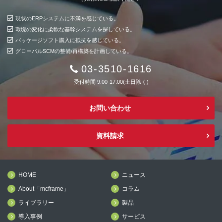
現状のERPシステムに不満を感じている。
環境の変化に柔軟な基幹システムを探している。
パッケージソフト購入に抵抗を感じている。
グローバルSCMの整備/再構築を計画している。
03-3510-1616
受付時間 9:00-17:00(土日除く)
お問い合わせ
資料請求
HOME
ニュース
About「mcframe」
コラム
ライブラリー
製品
導入事例
サービス