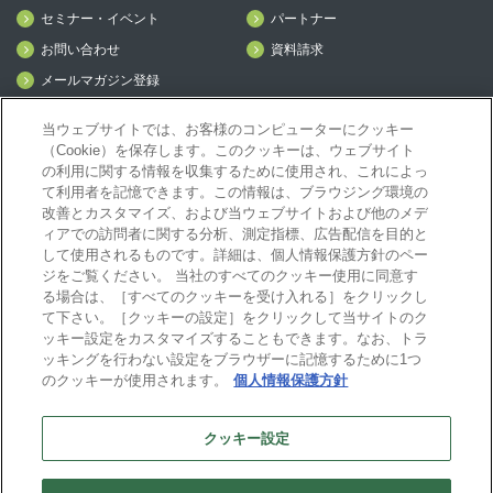
セミナー・イベント
パートナー
お問い合わせ
資料請求
メールマガジン登録
mcframe Day
当ウェブサイトでは、お客様のコンピューターにクッキー
（Cookie）を保存します。このクッキーは、ウェブサイト
の利用に関する情報を収集するために使用され、これによっ
mcframeナビ（ユーザ登録者）
て利用者を記憶できます。この情報は、ブラウジング環境の
mcframeユーザ会サイト（MCUG会員専用）
改善とカスタマイズ、および当ウェブサイトおよび他のメデ
ィアでの訪問者に関する分析、測定指標、広告配信を目的と
ID発行をご希望の方はこちら
して使用されるものです。詳細は、個人情報保護方針のペー
パートナー専用サイト
ジをご覧ください。 当社のすべてのクッキー使用に同意す
mcframe GAパートナー専用サイト
る場合は、［すべてのクッキーを受け入れる］をクリックし
MIJS
て下さい。［クッキーの設定］をクリックして当サイトのク
ッキー設定をカスタマイズすることもできます。なお、トラ
ッキングを行わない設定をブラウザーに記憶するために1つ
のクッキーが使用されます。
個人情報保護方針
B-EN-Gについて
プライバシーポリシー
サイトポリシー
クッキー設定
ビジネスエンジニアリング株式会社