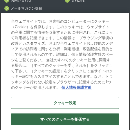
お問い合わせ
資料請求
メールマガジン登録
mcframe Day
当ウェブサイトでは、お客様のコンピューターにクッキー
（Cookie）を保存します。このクッキーは、ウェブサイト
の利用に関する情報を収集するために使用され、これによっ
mcframeナビ（ユーザ登録者）
て利用者を記憶できます。この情報は、ブラウジング環境の
mcframeユーザ会サイト（MCUG会員専用）
改善とカスタマイズ、および当ウェブサイトおよび他のメデ
ィアでの訪問者に関する分析、測定指標、広告配信を目的と
ID発行をご希望の方はこちら
して使用されるものです。詳細は、個人情報保護方針のペー
パートナー専用サイト
ジをご覧ください。 当社のすべてのクッキー使用に同意す
mcframe GAパートナー専用サイト
る場合は、［すべてのクッキーを受け入れる］をクリックし
MIJS
て下さい。［クッキーの設定］をクリックして当サイトのク
ッキー設定をカスタマイズすることもできます。なお、トラ
ッキングを行わない設定をブラウザーに記憶するために1つ
のクッキーが使用されます。
個人情報保護方針
B-EN-Gについて
プライバシーポリシー
サイトポリシー
クッキー設定
ビジネスエンジニアリング株式会社
すべてのクッキーを拒否する
Copyright(C) Business Engineering Corporation. All rights reserved.