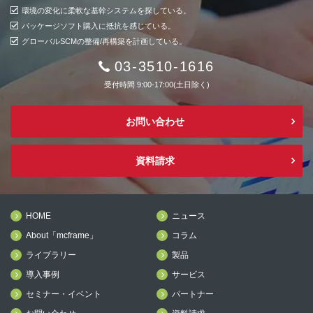
環境の変化に柔軟な基幹システムを探している。
パッケージソフト購入に抵抗を感じている。
グローバルSCMの整備/再構築を計画している。
03-3510-1616
受付時間 9:00-17:00(土日除く)
お問い合わせ
資料請求
HOME
ニュース
About「mcframe」
コラム
ライブラリー
製品
導入事例
サービス
セミナー・イベント
パートナー