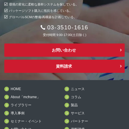
環境の変化に柔軟な基幹システムを探している。
パッケージソフト購入に抵抗を感じている。
グローバルSCMの整備/再構築を計画している。
03-3510-1616
受付時間 9:00-17:00(土日除く)
お問い合わせ
資料請求
HOME
ニュース
About「mcframe」
コラム
ライブラリー
製品
導入事例
サービス
セミナー・イベント
パートナー