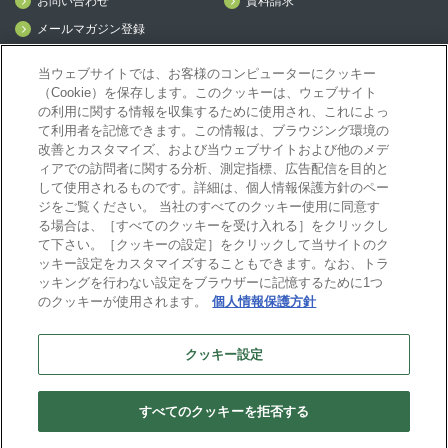
お問い合わせ
資料請求
メールマガジン登録
mcframe Day
当ウェブサイトでは、お客様のコンピューターにクッキー
（Cookie）を保存します。このクッキーは、ウェブサイト
の利用に関する情報を収集するために使用され、これによっ
mcframeナビ（ユーザ登録者）
て利用者を記憶できます。この情報は、ブラウジング環境の
mcframeユーザ会サイト（MCUG会員専用）
改善とカスタマイズ、および当ウェブサイトおよび他のメデ
ィアでの訪問者に関する分析、測定指標、広告配信を目的と
ID発行をご希望の方はこちら
して使用されるものです。詳細は、個人情報保護方針のペー
パートナー専用サイト
ジをご覧ください。 当社のすべてのクッキー使用に同意す
mcframe GAパートナー専用サイト
る場合は、［すべてのクッキーを受け入れる］をクリックし
MIJS
て下さい。［クッキーの設定］をクリックして当サイトのク
ッキー設定をカスタマイズすることもできます。なお、トラ
ッキングを行わない設定をブラウザーに記憶するために1つ
のクッキーが使用されます。
個人情報保護方針
B-EN-Gについて
プライバシーポリシー
サイトポリシー
クッキー設定
ビジネスエンジニアリング株式会社
すべてのクッキーを拒否する
Copyright(C) Business Engineering Corporation. All rights reserved.