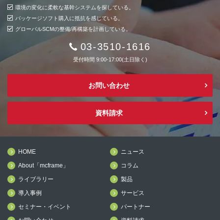
環境の変化に柔軟な基幹システムを探している。
パッケージソフト購入に抵抗を感じている。
グローバルSCMの整備/再構築を計画している。
03-3510-1616
受付時間 9:00-17:00(土日除く)
お問い合わせ
資料請求
HOME
ニュース
About「mcframe」
コラム
ライブラリー
製品
導入事例
サービス
セミナー・イベント
パートナー