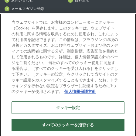
お問い合わせ
資料請求
メールマガジン登録
mcframe Day
当ウェブサイトでは、お客様のコンピューターにクッキー
（Cookie）を保存します。このクッキーは、ウェブサイト
の利用に関する情報を収集するために使用され、これによっ
mcframeナビ（ユーザ登録者）
て利用者を記憶できます。この情報は、ブラウジング環境の
mcframeユーザ会サイト（MCUG会員専用）
改善とカスタマイズ、および当ウェブサイトおよび他のメデ
ィアでの訪問者に関する分析、測定指標、広告配信を目的と
ID発行をご希望の方はこちら
して使用されるものです。詳細は、個人情報保護方針のペー
パートナー専用サイト
ジをご覧ください。 当社のすべてのクッキー使用に同意す
mcframe GAパートナー専用サイト
る場合は、［すべてのクッキーを受け入れる］をクリックし
MIJS
て下さい。［クッキーの設定］をクリックして当サイトのク
ッキー設定をカスタマイズすることもできます。なお、トラ
ッキングを行わない設定をブラウザーに記憶するために1つ
のクッキーが使用されます。
個人情報保護方針
B-EN-Gについて
プライバシーポリシー
サイトポリシー
クッキー設定
ビジネスエンジニアリング株式会社
すべてのクッキーを拒否する
Copyright(C) Business Engineering Corporation. All rights reserved.