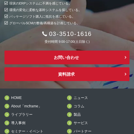
現状のERPシステムに不満を感じている。
環境の変化に柔軟な基幹システムを探している。
パッケージソフト購入に抵抗を感じている。
グローバルSCMの整備/再構築を計画している。
03-3510-1616
受付時間 9:00-17:00(土日除く)
お問い合わせ
資料請求
HOME
ニュース
About「mcframe」
コラム
ライブラリー
製品
導入事例
サービス
セミナー・イベント
パートナー