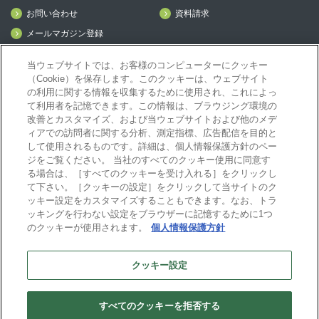
お問い合わせ
資料請求
メールマガジン登録
mcframe Day
当ウェブサイトでは、お客様のコンピューターにクッキー
（Cookie）を保存します。このクッキーは、ウェブサイト
の利用に関する情報を収集するために使用され、これによっ
mcframeナビ（ユーザ登録者）
て利用者を記憶できます。この情報は、ブラウジング環境の
mcframeユーザ会サイト（MCUG会員専用）
改善とカスタマイズ、および当ウェブサイトおよび他のメデ
ィアでの訪問者に関する分析、測定指標、広告配信を目的と
ID発行をご希望の方はこちら
して使用されるものです。詳細は、個人情報保護方針のペー
パートナー専用サイト
ジをご覧ください。 当社のすべてのクッキー使用に同意す
mcframe GAパートナー専用サイト
る場合は、［すべてのクッキーを受け入れる］をクリックし
MIJS
て下さい。［クッキーの設定］をクリックして当サイトのク
ッキー設定をカスタマイズすることもできます。なお、トラ
ッキングを行わない設定をブラウザーに記憶するために1つ
のクッキーが使用されます。
個人情報保護方針
B-EN-Gについて
プライバシーポリシー
サイトポリシー
クッキー設定
ビジネスエンジニアリング株式会社
すべてのクッキーを拒否する
Copyright(C) Business Engineering Corporation. All rights reserved.