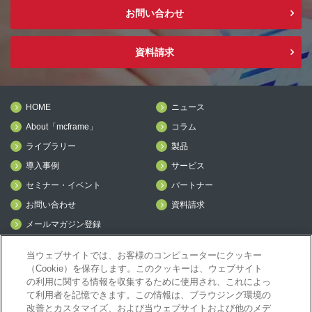
お問い合わせ
資料請求
HOME
ニュース
About「mcframe」
コラム
ライブラリー
製品
導入事例
サービス
セミナー・イベント
パートナー
お問い合わせ
資料請求
メールマガジン登録
mcframe Day
当ウェブサイトでは、お客様のコンピューターにクッキー
（Cookie）を保存します。このクッキーは、ウェブサイト
の利用に関する情報を収集するために使用され、これによっ
mcframeナビ（ユーザ登録者）
て利用者を記憶できます。この情報は、ブラウジング環境の
mcframeユーザ会サイト（MCUG会員専用）
改善とカスタマイズ、および当ウェブサイトおよび他のメデ