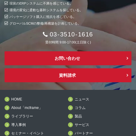
現状のERPシステムに不満を感じている。
環境の変化に柔軟な基幹システムを探している。
パッケージソフト購入に抵抗を感じている。
グローバルSCMの整備/再構築を計画している。
03-3510-1616
受付時間 9:00-17:00(土日除く)
お問い合わせ
資料請求
HOME
ニュース
About「mcframe」
コラム
ライブラリー
製品
導入事例
サービス
セミナー・イベント
パートナー