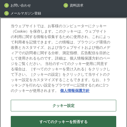
お問い合わせ
資料請求
メールマガジン登録
mcframe Day
当ウェブサイトでは、お客様のコンピューターにクッキー
（Cookie）を保存します。このクッキーは、ウェブサイト
の利用に関する情報を収集するために使用され、これによっ
mcframeナビ（ユーザ登録者）
て利用者を記憶できます。この情報は、ブラウジング環境の
mcframeユーザ会サイト（MCUG会員専用）
改善とカスタマイズ、および当ウェブサイトおよび他のメデ
ィアでの訪問者に関する分析、測定指標、広告配信を目的と
ID発行をご希望の方はこちら
して使用されるものです。詳細は、個人情報保護方針のペー
パートナー専用サイト
ジをご覧ください。 当社のすべてのクッキー使用に同意す
mcframe GAパートナー専用サイト
る場合は、［すべてのクッキーを受け入れる］をクリックし
MIJS
て下さい。［クッキーの設定］をクリックして当サイトのク
ッキー設定をカスタマイズすることもできます。なお、トラ
ッキングを行わない設定をブラウザーに記憶するために1つ
のクッキーが使用されます。
個人情報保護方針
B-EN-Gについて
プライバシーポリシー
サイトポリシー
クッキー設定
ビジネスエンジニアリング株式会社
すべてのクッキーを拒否する
Copyright(C) Business Engineering Corporation. All rights reserved.