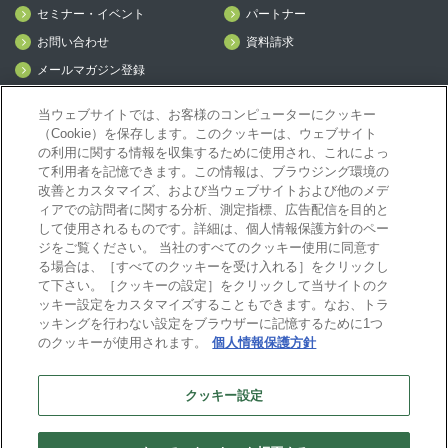
セミナー・イベント
パートナー
お問い合わせ
資料請求
メールマガジン登録
mcframe Day
当ウェブサイトでは、お客様のコンピューターにクッキー
（Cookie）を保存します。このクッキーは、ウェブサイト
の利用に関する情報を収集するために使用され、これによっ
mcframeナビ（ユーザ登録者）
て利用者を記憶できます。この情報は、ブラウジング環境の
mcframeユーザ会サイト（MCUG会員専用）
改善とカスタマイズ、および当ウェブサイトおよび他のメデ
ィアでの訪問者に関する分析、測定指標、広告配信を目的と
ID発行をご希望の方はこちら
して使用されるものです。詳細は、個人情報保護方針のペー
パートナー専用サイト
ジをご覧ください。 当社のすべてのクッキー使用に同意す
mcframe GAパートナー専用サイト
る場合は、［すべてのクッキーを受け入れる］をクリックし
MIJS
て下さい。［クッキーの設定］をクリックして当サイトのク
ッキー設定をカスタマイズすることもできます。なお、トラ
ッキングを行わない設定をブラウザーに記憶するために1つ
のクッキーが使用されます。
個人情報保護方針
B-EN-Gについて
プライバシーポリシー
サイトポリシー
クッキー設定
ビジネスエンジニアリング株式会社