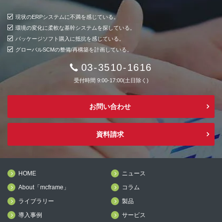
現状のERPシステムに不満を感じている。
環境の変化に柔軟な基幹システムを探している。
パッケージソフト購入に抵抗を感じている。
グローバルSCMの整備/再構築を計画している。
03-3510-1616
受付時間 9:00-17:00(土日除く)
お問い合わせ
資料請求
HOME
ニュース
About「mcframe」
コラム
ライブラリー
製品
導入事例
サービス