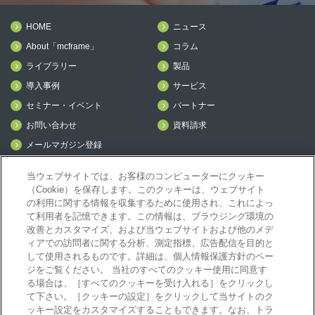
HOME
ニュース
About「mcframe」
コラム
ライブラリー
製品
導入事例
サービス
セミナー・イベント
パートナー
お問い合わせ
資料請求
メールマガジン登録
mcframe Day
当ウェブサイトでは、お客様のコンピューターにクッキー
（Cookie）を保存します。このクッキーは、ウェブサイト
の利用に関する情報を収集するために使用され、これによっ
mcframeナビ（ユーザ登録者）
て利用者を記憶できます。この情報は、ブラウジング環境の
mcframeユーザ会サイト（MCUG会員専用）
改善とカスタマイズ、および当ウェブサイトおよび他のメデ
ィアでの訪問者に関する分析、測定指標、広告配信を目的と
ID発行をご希望の方はこちら
して使用されるものです。詳細は、個人情報保護方針のペー
パートナー専用サイト
ジをご覧ください。 当社のすべてのクッキー使用に同意す
mcframe GAパートナー専用サイト
る場合は、［すべてのクッキーを受け入れる］をクリックし
MIJS
て下さい。［クッキーの設定］をクリックして当サイトのク
ッキー設定をカスタマイズすることもできます。なお、トラ