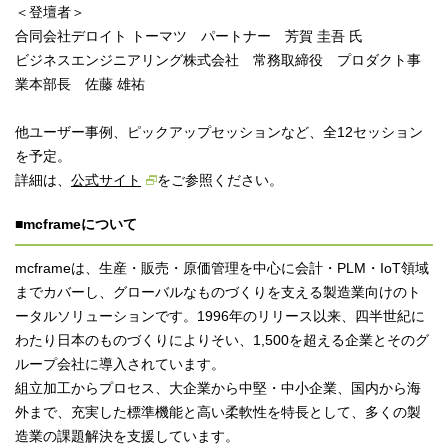
＜登壇者＞
合同会社デロイト トーマツ パートナー 芳賀 圭吾 氏
ビジネスエンジニアリング株式会社 常務取締役 プロダクト事
業本部長 佐藤 雄祐
他ユーザー事例、ピックアップセッションなど、全12セッション
を予定。
詳細は、
公式サイト
をご参照ください。
■mcframeについて
mcframeは、生産・販売・原価管理を中心に会計・PLM・IoT領域
までカバーし、グローバルなものづくりを支える製造業向けのト
ータルソリューションです。1996年のリリース以来、四半世紀に
わたり日本のものづくりによりそい、1,500を超える企業とそのグ
ループ会社に導入されています。
組立加工からプロセス、大企業から中堅・中小企業、国内から海
外まで、充実した標準機能と高い柔軟性を特長として、多くの製
造業の課題解決を支援しています。