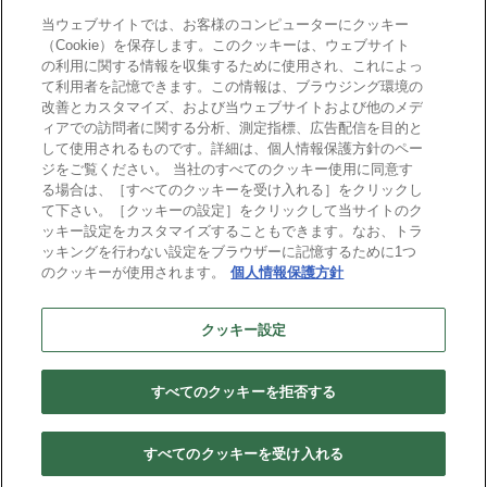
mcframe Day
当ウェブサイトでは、お客様のコンピューターにクッキー
（Cookie）を保存します。このクッキーは、ウェブサイト
の利用に関する情報を収集するために使用され、これによっ
mcframeナビ（ユーザ登録者）
て利用者を記憶できます。この情報は、ブラウジング環境の
mcframeユーザ会サイト（MCUG会員専用）
改善とカスタマイズ、および当ウェブサイトおよび他のメデ
ィアでの訪問者に関する分析、測定指標、広告配信を目的と
ID発行をご希望の方はこちら
して使用されるものです。詳細は、個人情報保護方針のペー
パートナー専用サイト
ジをご覧ください。 当社のすべてのクッキー使用に同意す
mcframe GAパートナー専用サイト
る場合は、［すべてのクッキーを受け入れる］をクリックし
MIJS
て下さい。［クッキーの設定］をクリックして当サイトのク
ッキー設定をカスタマイズすることもできます。なお、トラ
ッキングを行わない設定をブラウザーに記憶するために1つ
のクッキーが使用されます。
個人情報保護方針
B-EN-Gについて
プライバシーポリシー
サイトポリシー
クッキー設定
ビジネスエンジニアリング株式会社
すべてのクッキーを拒否する
Copyright(C) Business Engineering Corporation. All rights reserved.
すべてのクッキーを受け入れる