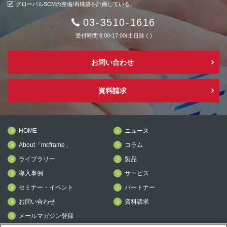
グローバルSCMの整備/再構築を計画している。
03-3510-1616
受付時間 9:00-17:00(土日除く)
お問い合わせ
資料請求
HOME
ニュース
About「mcframe」
コラム
ライブラリー
製品
導入事例
サービス
セミナー・イベント
パートナー
お問い合わせ
資料請求
メールマガジン登録